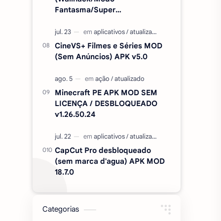
Fantasma/Super
Velocidade/ETC) v2.727.1199
CineVS+ Filmes e Séries MOD
(Sem Anúncios) APK v5.0
Minecraft PE APK MOD SEM
LICENÇA / DESBLOQUEADO
v1.26.50.24
CapCut Pro desbloqueado
(sem marca d'agua) APK MOD
18.7.0
Categorias