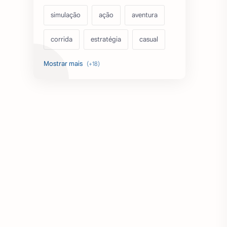
simulação
ação
aventura
corrida
estratégia
casual
acarde
esportes
filmes
fps
IPTV
futebol
romance
mundo aberto
sobrevivência
luta
IA
educação
emuladores
desenho
cartas
criatividade
artes
tabuleiro