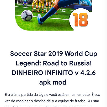
Soccer Star 2019 World Cup
Legend: Road to Russia!
DINHEIRO INFINITO v 4.2.6
apk mod
É a última partida da Liga e você está em um empate. É sua
vez de escolher o destino de sua equipe de futebol. Ajustar