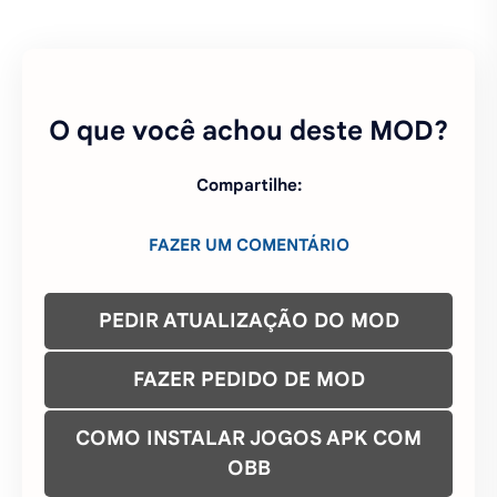
O que você achou deste MOD?
Compartilhe:
FAZER UM COMENTÁRIO
PEDIR ATUALIZAÇÃO DO MOD
FAZER PEDIDO DE MOD
COMO INSTALAR JOGOS APK COM
OBB