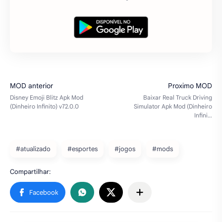
#atualizado
#esportes
#jogos
#mods