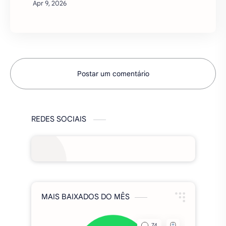
mas também cheio de suas
personalizações e controle! Como admini…
Postar um comentário
REDES SOCIAIS
MAIS BAIXADOS DO MÊS