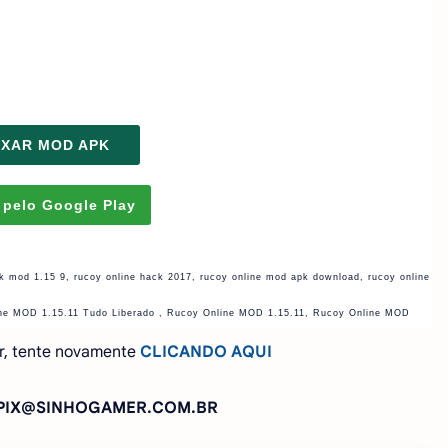
IXAR MOD APK
 pelo Google Play
pk mod 1.15 9, rucoy online hack 2017, rucoy online mod apk download, rucoy online
nline MOD 1.15.11 Tudo Liberado , Rucoy Online MOD 1.15.11, Rucoy Online MOD
r, tente novamente
CLICANDO AQUI
: PIX@SINHOGAMER.COM.BR