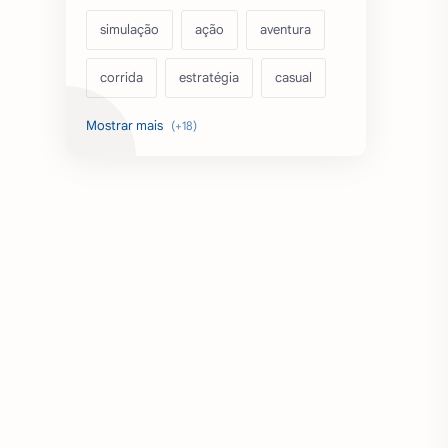
simulação
ação
aventura
corrida
estratégia
casual
acarde
esportes
filmes
fps
IPTV
futebol
romance
mundo aberto
sobrevivência
luta
IA
educação
emuladores
desenho
cartas
criatividade
artes
tabuleiro