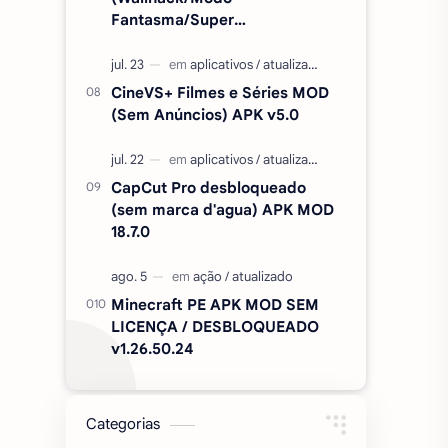
Fantasma/Super
Velocidade/ETC) v2.727.1199
CineVS+ Filmes e Séries MOD
(Sem Anúncios) APK v5.0
CapCut Pro desbloqueado
(sem marca d'agua) APK MOD
18.7.0
Minecraft PE APK MOD SEM
LICENÇA / DESBLOQUEADO
v1.26.50.24
Categorias