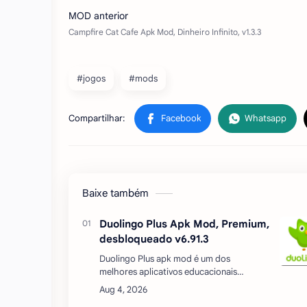
#jogos
#mods
Baixe também
Duolingo Plus Apk Mod, Premium,
desbloqueado v6.91.3
Duolingo Plus apk mod é um dos
melhores aplicativos educacionais
disponíveis no momento. É oferecido a
usuários de todas as idades a maneira