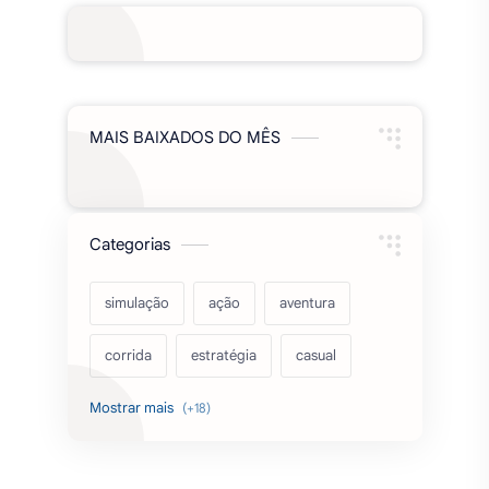
MAIS BAIXADOS DO MÊS
Categorias
simulação
ação
aventura
corrida
estratégia
casual
acarde
esportes
filmes
fps
IPTV
futebol
romance