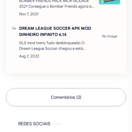
BOMBER FRIENDS HACK IMORTALIDADE
2021 Consegue o Bomber Friends agora e
entra neste jogo multiplayer online
trepidante e altamente divertido!
Bombardeia os teus amigos e sê o ú…
DREAM LEAGUE SOCCER APK MOD
DINHEIRO INFINITO 6.14
DLS mod menu Tudo desbloqueado O
Dream League Soccer chegou e está
melhor que nunca! O futebol que
conhecemos mudou e essa é a SUA chance
de montar O MELHOR time do planeta. Re…
Comentários (2)
REDES SOCIAIS