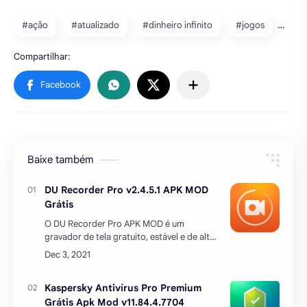
#ação
#atualizado
#dinheiro infinito
#jogos
Baixe também
DU Recorder Pro v2.4.5.1 APK MOD
Grátis
O DU Recorder Pro APK MOD é um
gravador de tela gratuito, estável e de alta
qualidade para Android que ajuda você a
gravar vídeos de tela suaves e nítidos. Com
uma varied…
Kaspersky Antivírus Pro Premium
Grátis Apk Mod v11.84.4.7704