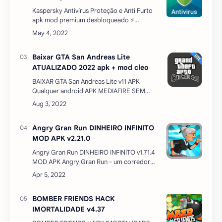
Kaspersky Antivírus Proteção e Anti Furto
apk mod premium desbloqueado ⚡
Kaspersky premium grátis é o melhor
antivírus grátis para garantir a segurança
do seu celular e tablet…
Baixar GTA San Andreas Lite
ATUALIZADO 2022 apk + mod cleo
BAIXAR GTA San Andreas Lite v11 APK
Qualquer android APK MEDIAFIRE SEM
ENCURTAR LINK Há cinco anos, Carl
Johnson fugiu da pressão da vida em Los
Santos, San Andreas, uma ci…
Angry Gran Run DINHEIRO INFINITO
MOD APK v2.21.0
Angry Gran Run DINHEIRO INFINITO v1.71.4
MOD APK Angry Gran Run - um corredor
divertido e colorido, que vendeu mais de 10
milhões de cópias no Google Play oficial.
Na his…
BOMBER FRIENDS HACK
IMORTALIDADE v4.37