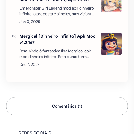
Em Monster Girl Legend mod apk dinheiro
infinito, a proposta é simples, mas viciante:
você convoca um time de garotas monstro,
enfrenta criaturas mutantes e busca
alcança…
Mergical [Dinheiro Infinito] Apk Mod
v1.2.167
Bem-vindo à fantástica Ilha Mergical apk
mod dinheiro infinito! Esta é uma terra
misteriosa, cheia de fantasias mágicas.
Aqui, você pode explorar o mundo perdido,
também construir …
Comentários (1)
REDES SOCIAIS