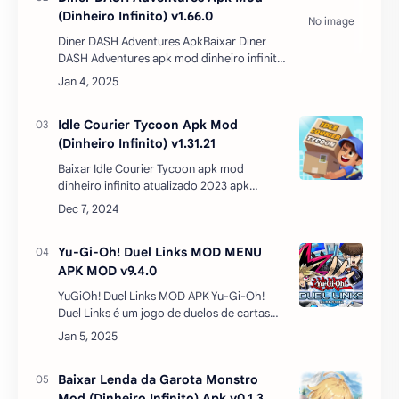
(Dinheiro Infinito) v1.66.0
Diner DASH Adventures ApkBaixar Diner
DASH Adventures apk mod dinheiro infinito
atualizado – Uma ótima estratégia, que
também vale para o Diner Dash original, é
fazer a mesma coisa…
Idle Courier Tycoon Apk Mod
(Dinheiro Infinito) v1.31.21
Baixar Idle Courier Tycoon apk mod
dinheiro infinito atualizado 2023 apk
mediafire – leva você a um mundo
simulado, onde você experimenta a
indústria de carga de alta velocidade. V…
Yu-Gi-Oh! Duel Links MOD MENU
APK MOD v9.4.0
YuGiOh! Duel Links MOD APK Yu-Gi-Oh!
Duel Links é um jogo de duelos de cartas
baseado na popular série de TV com o
mesmo nome, desenvolvido por Konagi,
com a licença oficial Yu…
Baixar Lenda da Garota Monstro
Mod (Dinheiro Infinito) Apk v0.1.3