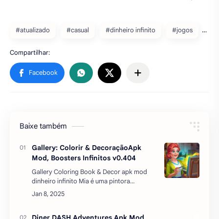
#atualizado
#casual
#dinheiro infinito
#jogos
Baixe também
Gallery: Colorir & DecoraçãoApk
Mod, Boosters Infinitos v0.404
Gallery Coloring Book & Decor apk mod
dinheiro infinito Mia é uma pintora
apaixonada que trocou um trabalho chato
por aquilo que realmente ama: desenhar na
companhia do s…
Diner DASH Adventures Apk Mod