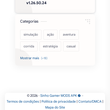
v1.26.50.24
Categorias
simulação
ação
aventura
corrida
estratégia
casual
acarde
esportes
filmes
fps
IPTV
futebol
romance
mundo aberto
sobrevivência
luta
IA
educação
2026
‧
Sinho Gamer MODS APK
‧
©
Termos de condições
|
Política de privacidade
|
Contato/DMCA
|
emuladores
desenho
cartas
Mapa do Site