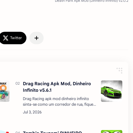
Drag Racing Apk Mod, Dinheiro
Infinito v5.6.1
Drag Racing apk mod dinheiro infinito
sinta-se como um corredor de rua, fique
atrás de carros de corrida e participe de
competições de drag. Conclua muitas
tarefas e melhore …