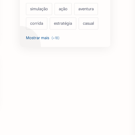
simulação
ação
aventura
corrida
estratégia
casual
acarde
esportes
filmes
fps
IPTV
futebol
romance
mundo aberto
sobrevivência
luta
IA
educação
emuladores
desenho
cartas
criatividade
artes
tabuleiro