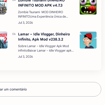
Zombie Tsunami DINHEIRO
INFINITO MOD APK v4.7.3
Zombie Tsunami MOD DINHEIRO
INFINITOUma Experiência Única de
JogoImagine um mundo onde você não só
enfrenta zumbis, mas também se torna
um! É isso que o Zombie…
Lamar – Idle Vlogger, Dinheiro
Infinito, Apk Mod v238.3.2
Sobre Lamar – Idle Vlogger Apk Mod
infinitoBaixar Lamar – Idle Vlogger apk
mod dinheiro infinito atualizado – Sua
vida tem sido muito difícil e agora você só
tem uma maneira de se …
ar um comentário