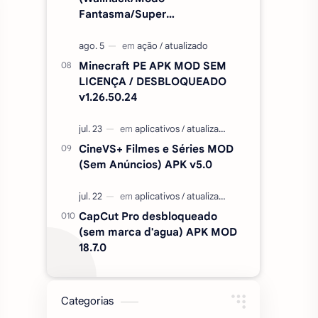
Fantasma/Super
Velocidade/ETC) v2.727.1199
Minecraft PE APK MOD SEM
LICENÇA / DESBLOQUEADO
v1.26.50.24
CineVS+ Filmes e Séries MOD
(Sem Anúncios) APK v5.0
CapCut Pro desbloqueado
(sem marca d'agua) APK MOD
18.7.0
Categorias