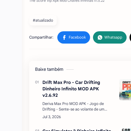
#atualizado
Baixe também
Drift Max Pro - Car Drifting
Dinheiro Infinito MOD APK
v2.6.92
Deriva Max Pro MOD APK - Jogo de
Drifting - Sente-se ao volante de um
poderoso carro com tração traseira e
desfrute de corridas poderosas, ousadas
e muito realistas. Toda…