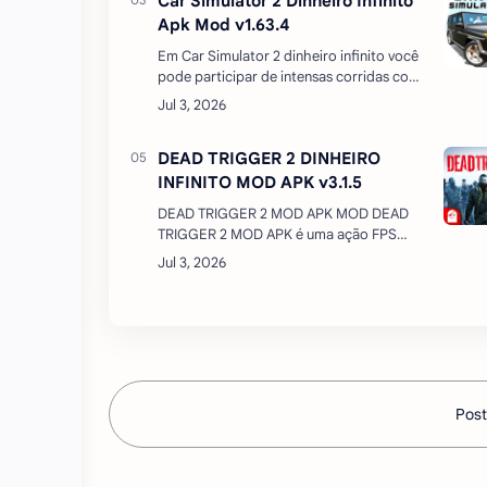
Car Simulator 2 Dinheiro Infinito
Apk Mod v1.63.4
Em Car Simulator 2 dinheiro infinito você
pode participar de intensas corridas com
outros participantes reais ou
simplesmente explorar a cidade. Jogue
online com jogadores de…
DEAD TRIGGER 2 DINHEIRO
INFINITO MOD APK v3.1.5
DEAD TRIGGER 2 MOD APK MOD DEAD
TRIGGER 2 MOD APK é uma ação FPS
zombie tiro jogo Android de MADFINGER
GAMES. Desenvolvedores que trouxeram
Shadowgun e samurai warriors para o …
Post