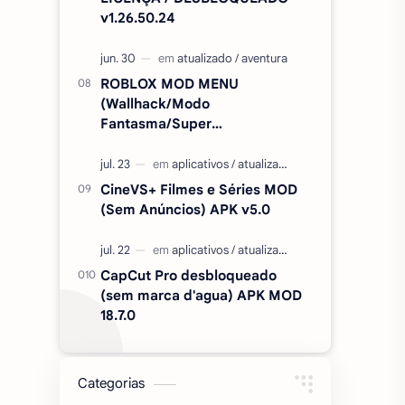
v1.26.50.24
ROBLOX MOD MENU
(Wallhack/Modo
Fantasma/Super
Velocidade/ETC) v2.727.1199
CineVS+ Filmes e Séries MOD
(Sem Anúncios) APK v5.0
CapCut Pro desbloqueado
(sem marca d'agua) APK MOD
18.7.0
Categorias