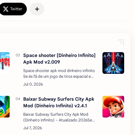
Space shooter [Dinheiro Infinito]
Apk Mod v2.009
Space shooter apk mod dinheiro infinito
Se és fã de um jogo de tiros espacial e
gostas de simular tiros para o céu, então
o Space shooter: Galaxy attack é o jogo
ideal para t…
Baixar Subway Surfers City Apk
Mod (Dinheiro Infinito) v2.4.1
Baixar Subway Surfers City Apk Mod
(Dinheiro Infinito) – Atualizado 2026Se
você é fã de jogos de corrida infinita,
provavelmente já conhece o clássico