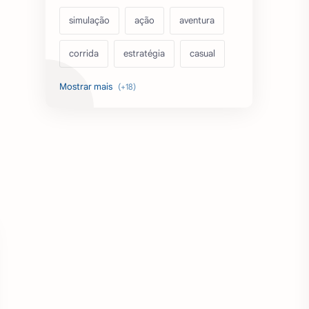
simulação
ação
aventura
corrida
estratégia
casual
acarde
esportes
filmes
fps
IPTV
futebol
romance
mundo aberto
sobrevivência
luta
IA
educação
emuladores
desenho
cartas
criatividade
artes
tabuleiro