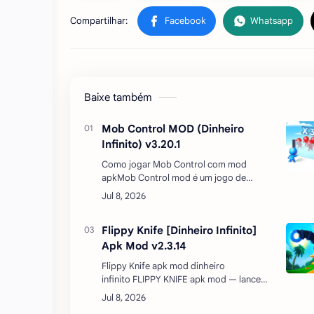
Baixe também
Mob Control MOD (Dinheiro
Infinito) v3.20.1
Como jogar Mob Control com mod
apkMob Control mod é um jogo de
estratégia online com dinheiro infinito que
coloca você no comando de um grupo de
rebeldes que tentam derrubar um gov…
Flippy Knife [Dinheiro Infinito]
Apk Mod v2.3.14
Flippy Knife apk mod dinheiro
infinito FLIPPY KNIFE apk mod — lance
facas, atire machados e jogue espadas
lendárias! Torne-se um mestre enquanto