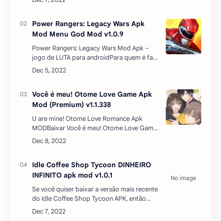
ocorrendo. Junte-se ao lado da luz e lute
contra espíri…
Power Rangers: Legacy Wars Apk
Mod Menu God Mod v1.0.9
Power Rangers: Legacy Wars Mod Apk –
jogo de LUTA para androidPara quem é fan
de Power Rangers , com certeza vai baixar
o jogo dele . A bruxa espacial Rita Repulsa
já infecto…
Você é meu! Otome Love Game Apk
Mod (Premium) v1.1.338
U are mine! Otome Love Romance Apk
MODBaixar Você é meu! Otome Love Game
apk mod diamantes infinito atualizado
2023 – é um jogo desenvolvido pela editora
INTEREST LLC. É um g…
Idle Coffee Shop Tycoon DINHEIRO
INFINITO apk mod v1.0.1
Se você quiser baixar a versão mais recente
do Idle Coffee Shop Tycoon APK, então
você deve vir para SINHOGAMER. você
pode baixar Idle Coffee Shop Tycoon Mod