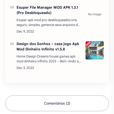
APK gratuitamente. Em …
Esuper File Manager MOD APK 1.3.1
(Pro Desbloqueado)
Esuper apk mod pro desbloqueadoLivre,
seguro, simples, gerencie seus arquivos de
forma eficiente e fácil com o Esuper File
Manager apk mod. Esuper File Manager -
Esuper File Explor…
Design dos Sonhos – casa jogo Apk
Mod Dinheiro Infinito v1.5.8
Home Design Dreams house games apk
mod dinheiro infinito 2023 – Bem-vindo ao
Design dos Sonhos! Jogue o melhor jogo
imobiliário de design de interiores com
quebra-cabeças de Combin…
Comentários (2)