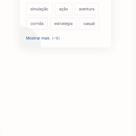
simulação
ação
aventura
corrida
estratégia
casual
acarde
esportes
filmes
fps
IPTV
futebol
romance
mundo aberto
sobrevivência
luta
IA
educação
emuladores
desenho
cartas
criatividade
artes
tabuleiro