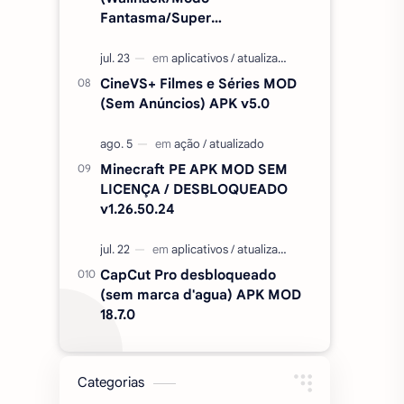
Fantasma/Super
Velocidade/ETC) v2.727.1199
CineVS+ Filmes e Séries MOD
(Sem Anúncios) APK v5.0
Minecraft PE APK MOD SEM
LICENÇA / DESBLOQUEADO
v1.26.50.24
CapCut Pro desbloqueado
(sem marca d'agua) APK MOD
18.7.0
Categorias