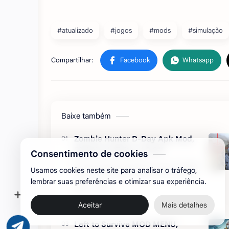
#atualizado
#jogos
#mods
#simulação
Baixe também
Zombie Hunter D-Day Apk Mod,
Dinheiro Infinito v1.0.911
Consentimento de cookies
É importante permanecer vivo por 28 dias,
Usamos cookies neste site para analisar o tráfego,
explorar locais, simultaneamente destruir
lembrar suas preferências e otimizar sua experiência.
mutantes, limpar territórios, procurar por
armas mais poderosas e modernas e
também passar…
Aceitar
Mais detalhes
Left to Survive MOD MENU,