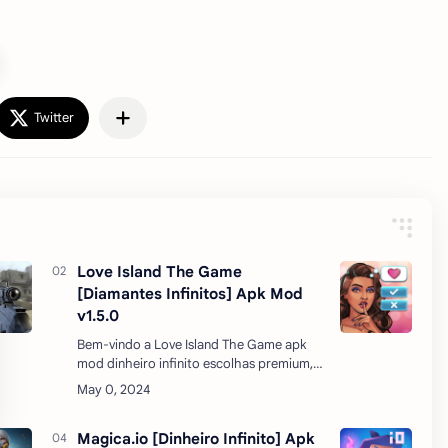
Love Island The Game
[Diamantes Infinitos] Apk Mod
v1.5.0
Bem-vindo a Love Island The Game apk
mod dinheiro infinito escolhas premium, a
história que coloca VOCÊ no centro do
sucesso do reality show ‘Love Island mod
apk premium’, vi…
Magica.io [Dinheiro Infinito] Apk