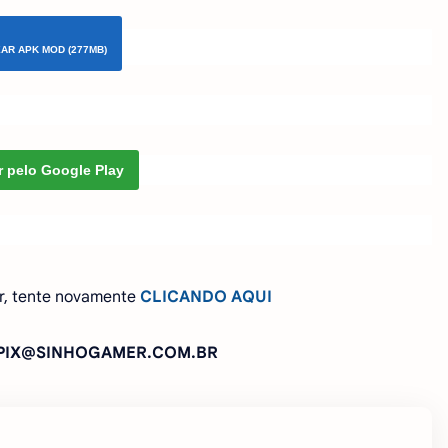
XAR APK MOD (277MB)
r pelo Google Play
r, tente novamente
CLICANDO AQUI
: PIX@SINHOGAMER.COM.BR