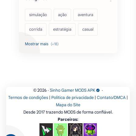
simulação
ação
aventura
corrida
estratégia
casual
acarde
esportes
filmes
fps
IPTV
futebol
romance
mundo aberto
sobrevivência
luta
IA
educação
2026
‧
Sinho Gamer MODS APK
‧
©
Termos de condições
|
Política de privacidade
|
Contato/DMCA
|
emuladores
desenho
cartas
Mapa do Site
Desde 2017 trazendo MODS de forma confiável.
criatividade
artes
tabuleiro
Parceiros: