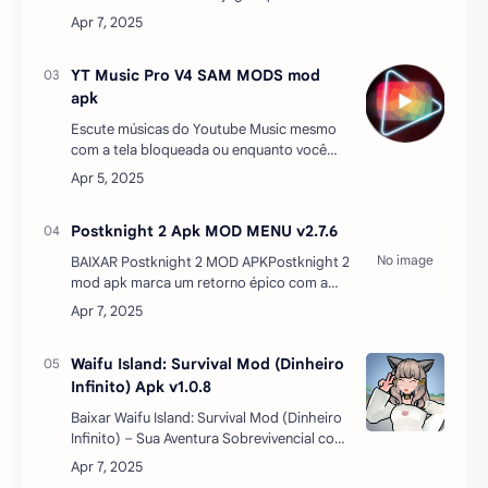
combinam estratégia e ação, Bag Fight é
uma experiência que você não pode perder.
Desenvolvido p…
YT Music Pro V4 SAM MODS mod
apk
Escute músicas do Youtube Music mesmo
com a tela bloqueada ou enquanto você
meche em seu celular, totalmente grátis,
SEM ANÚNCIOS e sem paga nada.
CARACTERÍSTICAS DO MOD…
Postknight 2 Apk MOD MENU v2.7.6
BAIXAR Postknight 2 MOD APKPostknight 2
mod apk marca um retorno épico com a
emocionante jornada do estagiário em uma
terra misteriosa. Por trás das transações há
uma história únic…
Waifu Island: Survival Mod (Dinheiro
Infinito) Apk v1.0.8
Baixar Waifu Island: Survival Mod (Dinheiro
Infinito) – Sua Aventura Sobrevivencial com
um Toque Especial!E aí, pessoal! Se você tá
cansado de jogos de sobrevivência com a