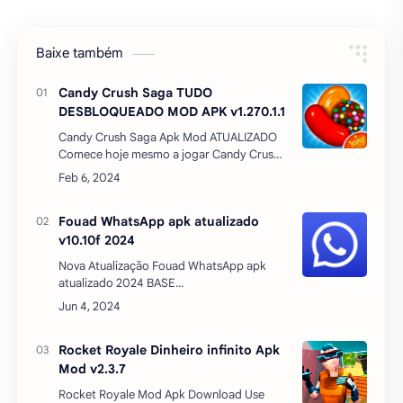
Baixe também
Candy Crush Saga TUDO
DESBLOQUEADO MOD APK v1.270.1.1
Candy Crush Saga Apk Mod ATUALIZADO
Comece hoje mesmo a jogar Candy Crush
Saga: um jogo adorado por milhões de
jogadores do mundo todo.Com mais de 1
trilhão de níveis…
Fouad WhatsApp apk atualizado
v10.10f 2024
Nova Atualização Fouad WhatsApp apk
atualizado 2024 BASE
2.24.11.79ANTIBANYoWhatsapp,
FmWhatsApp, GbWhatsApp apk oficial
nova atualização com reações supergrupos
Rocket Royale Dinheiro infinito Apk
via mediafire é …
Mod v2.3.7
Rocket Royale Mod Apk Download Use