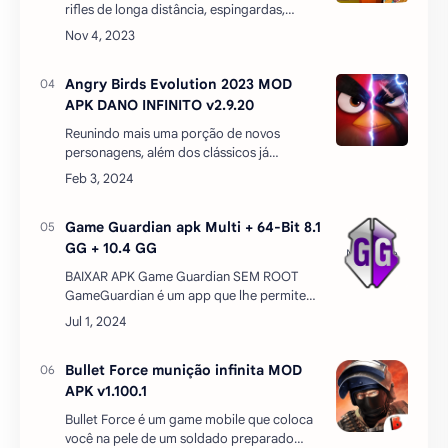
rifles de longa distância, espingardas,
pistolas e muito mais. E, assim como em
Fortnite, a cor da arma mostra a raridade
dela. Rocket…
Angry Birds Evolution 2023 MOD
APK DANO INFINITO v2.9.20
Reunindo mais uma porção de novos
personagens, além dos clássicos já
conhecidos, Angry Birds Evolution traz um
tipo de game diferente do título original da
franquia, mas no …
Game Guardian apk Multi + 64-Bit 8.1
GG + 10.4 GG
BAIXAR APK Game Guardian SEM ROOT
GameGuardian é um app que lhe permite
modificar o conteúdo dos seus video
games Android para conseguir vantagens e
melhorias 'ilegais…
Bullet Force munição infinita MOD
APK v1.100.1
Bullet Force é um game mobile que coloca
você na pele de um soldado preparado