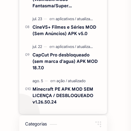
Fantasma/Super
Velocidade/ETC) v2.727.1199
CineVS+ Filmes e Séries MOD
(Sem Anúncios) APK v5.0
CapCut Pro desbloqueado
(sem marca d'agua) APK MOD
18.7.0
Minecraft PE APK MOD SEM
LICENÇA / DESBLOQUEADO
v1.26.50.24
Categorias