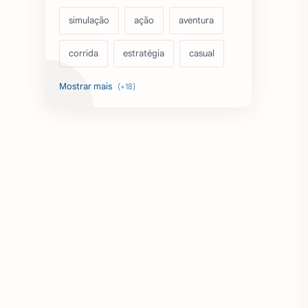
simulação
ação
aventura
corrida
estratégia
casual
acarde
esportes
filmes
fps
IPTV
futebol
romance
mundo aberto
sobrevivência
luta
IA
educação
emuladores
desenho
cartas
criatividade
artes
tabuleiro