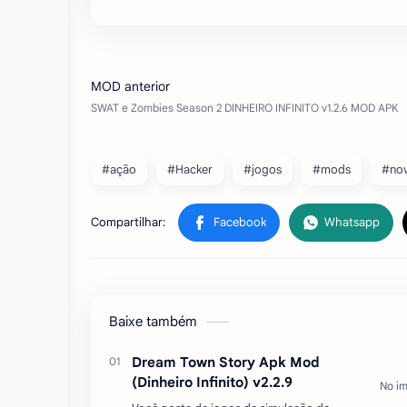
#ação
#Hacker
#jogos
#mods
#no
Baixe também
Dream Town Story Apk Mod
(Dinheiro Infinito) v2.2.9