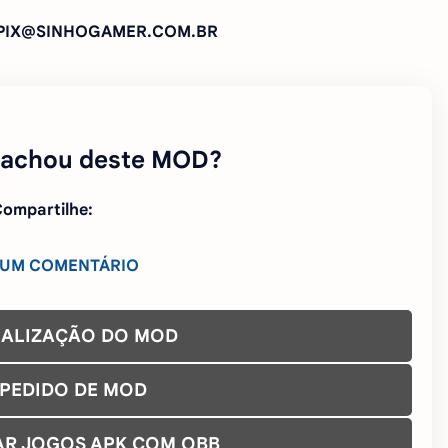
: PIX@SINHOGAMER.COM.BR
 achou deste MOD?
ompartilhe:
 UM COMENTÁRIO
UALIZAÇÃO DO MOD
 PEDIDO DE MOD
AR JOGOS APK COM OBB