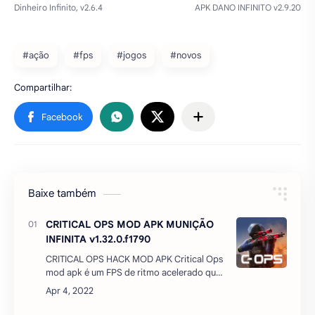
#ação
#fps
#jogos
#novos
Baixe também
CRITICAL OPS MOD APK MUNIÇÃO
INFINITA v1.32.0.f1790
CRITICAL OPS HACK MOD APK Critical Ops
mod apk é um FPS de ritmo acelerado que
irá testar seus reflexos e habilidades
táticas. Experimente a emoção da guerra
terroris…