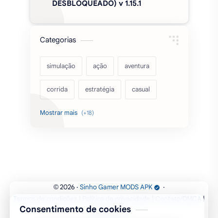
DESBLOQUEADO) v 1.15.1
Categorias
simulação
ação
aventura
corrida
estratégia
casual
acarde
esportes
filmes
fps
IPTV
futebol
romance
mundo aberto
sobrevivência
luta
IA
educação
2026
‧
Sinho Gamer MODS APK
‧
©
Termos de condições
|
Política de privacidade
|
Contato/DMCA
|
emuladores
desenho
cartas
Consentimento de cookies
Mapa do Site