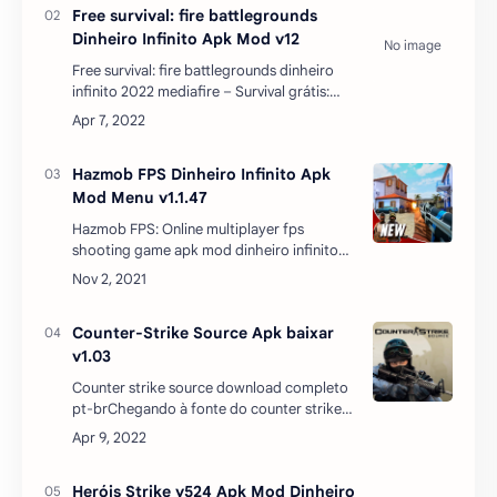
Free survival: fire battlegrounds
Dinheiro Infinito Apk Mod v12
Free survival: fire battlegrounds dinheiro
infinito 2022 mediafire – Survival grátis:
Fire Battlegrounds é o jogo de tiro de
sobrevivência final no seu telefone. O
melhor jog…
Hazmob FPS Dinheiro Infinito Apk
Mod Menu v1.1.47
Hazmob FPS: Online multiplayer fps
shooting game apk mod dinheiro infinito
desbloqueado Hazmob FPS apk mod
dinheiro infinito: jogo de tiro multijogador
fps onlineLute batalhas…
Counter-Strike Source Apk baixar
v1.03
Counter strike source download completo
pt-brChegando à fonte do counter strike
source apk + data download, os jogadores
podem se tornar atiradores profissionais e
talentosos…
Heróis Strike v524 Apk Mod Dinheiro