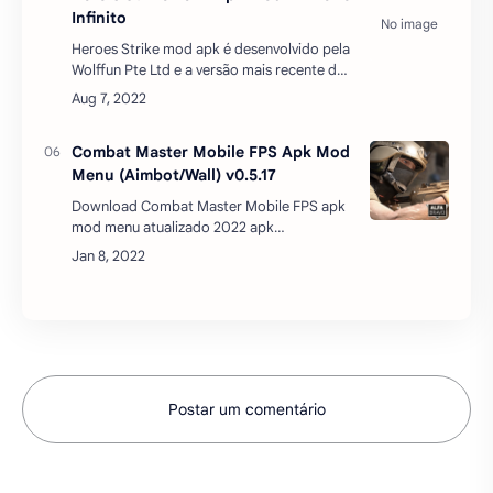
Infinito
Heroes Strike mod apk é desenvolvido pela
Wolffun Pte Ltd e a versão mais recente de
Heroes Strike - Modern Moba & Battle
Royale 524 foi atualizada em 5 de agosto
de 2022. Hero…
Combat Master Mobile FPS Apk Mod
Menu (Aimbot/Wall) v0.5.17
Download Combat Master Mobile FPS apk
mod menu atualizado 2022 apk
mediafire Junte-se a um combate
acelerado e cheio de ação. Jogue Combat
Master - a melhor experiência …
Postar um comentário