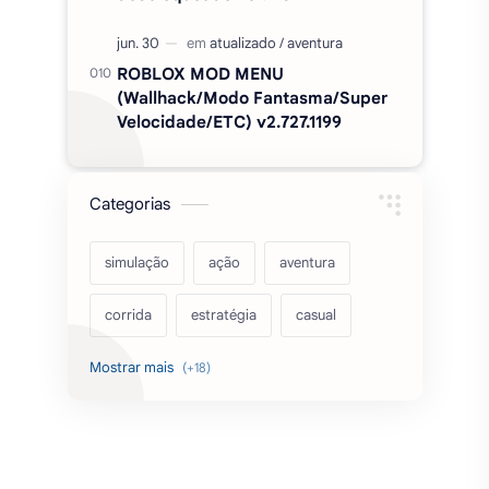
ROBLOX MOD MENU
(Wallhack/Modo Fantasma/Super
Velocidade/ETC) v2.727.1199
Categorias
simulação
ação
aventura
corrida
estratégia
casual
acarde
esportes
filmes
fps
IPTV
futebol
romance
mundo aberto
sobrevivência