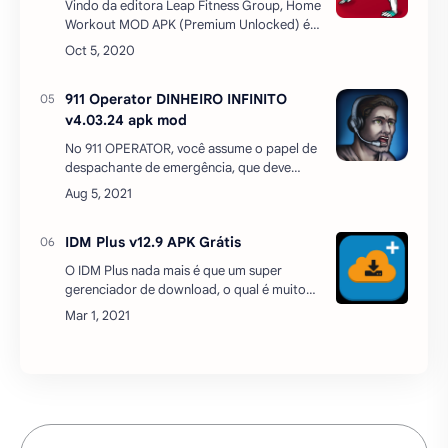
Vindo da editora Leap Fitness Group, Home
Workout MOD APK (Premium Unlocked) é
um aplicativo de fitness para todos. Este
aplicativo está sendo lançado atualmente
em ambas as …
911 Operator DINHEIRO INFINITO
v4.03.24 apk mod
No 911 OPERATOR, você assume o papel de
despachante de emergência, que deve
processar rapidamente as chamadas
recebidas.Sua tarefa não é apenas atender
chamadas, mas também respond…
IDM Plus v12.9 APK Grátis
O IDM Plus nada mais é que um super
gerenciador de download, o qual é muito
usado por vários usuários que desejam ter
uma velocidade a mais na hora de baixar
quaisquer arq…