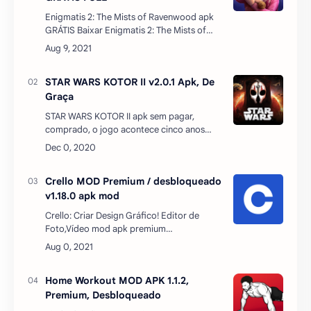
Enigmatis 2: The Mists of Ravenwood apk
GRÁTIS Baixar Enigmatis 2: The Mists of
Ravenwood APK Mod Android Trazemos
aqui a versão paga do jogo de graça para
vocês!!Enigmat…
STAR WARS KOTOR II v2.0.1 Apk, De
Graça
STAR WARS KOTOR II apk sem pagar,
comprado, o jogo acontece cinco anos
após os Cavaleiros de Guerra nas Estrelas
da Velha República, a saber – os Sith Lords
exterminaram quas…
Crello MOD Premium / desbloqueado
v1.18.0 apk mod
Crello: Criar Design Gráfico! Editor de
Foto,Vídeo mod apk premium
desbloqueado 💛CONHEÇA O MELHOR
APP DE EDIÇÃO - CRELLO mod apk
premium desbloqueado! Explore a
Home Workout MOD APK 1.1.2,
ferramenta pa…
Premium, Desbloqueado