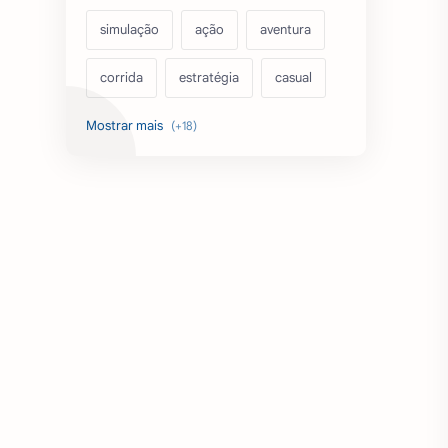
simulação
ação
aventura
corrida
estratégia
casual
acarde
esportes
filmes
fps
IPTV
futebol
romance
mundo aberto
sobrevivência
luta
IA
educação
emuladores
desenho
cartas
criatividade
artes
tabuleiro