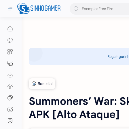
Faça figurin
Summoners’ War: S
APK [Alto Ataque]