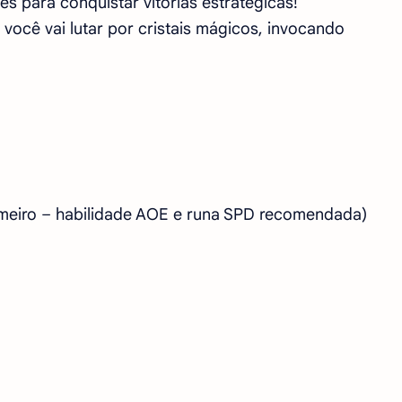
s para conquistar vitórias estratégicas!
ocê vai lutar por cristais mágicos, invocando
rimeiro – habilidade AOE e runa SPD recomendada)