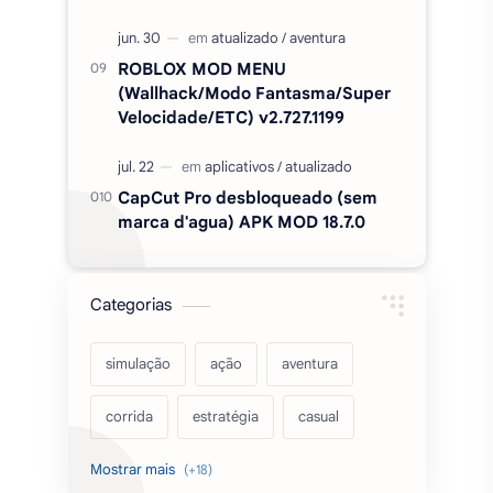
ROBLOX MOD MENU
(Wallhack/Modo Fantasma/Super
Velocidade/ETC) v2.727.1199
CapCut Pro desbloqueado (sem
marca d'agua) APK MOD 18.7.0
Categorias
simulação
ação
aventura
corrida
estratégia
casual
acarde
esportes
filmes