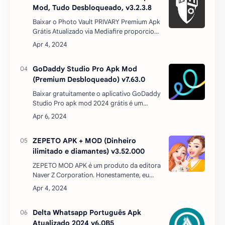
Mod, Tudo Desbloqueado, v3.2.3.8
Baixar o Photo Vault PRIVARY Premium Apk
Grátis Atualizado via Mediafire proporciona
uma aplicação robusta de segurança
digital, especialmente projetada para
proteger fotografias e…
GoDaddy Studio Pro Apk Mod
(Premium Desbloqueado) v7.63.0
Baixar gratuitamente o aplicativo GoDaddy
Studio Pro apk mod 2024 grátis é um
aplicativo de design móvel. O que quer que
você vá projetar, você pode contar com o
GoDaddy Studio. De…
ZEPETO APK + MOD (Dinheiro
ilimitado e diamantes) v3.52.000
ZEPETO MOD APK é um produto da editora
Naver Z Corporation. Honestamente, eu
ainda me pergunto se eu deveria chamar
isso de um jogo de simulação ou um
aplicativo de criação de pers…
Delta Whatsapp Português Apk
Atualizado 2024 v6.0B5