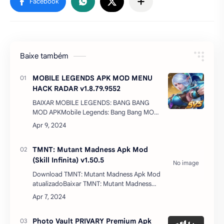
Baixe também
MOBILE LEGENDS APK MOD MENU
HACK RADAR v1.8.79.9552
BAIXAR MOBILE LEGENDS: BANG BANG
MOD APKMobile Legends: Bang Bang MOD
APK com mod menu é um jogo de batalha
em equipe desenvolvido pela Moonton,
lançado em 2016. Com uma jogabil…
TMNT: Mutant Madness Apk Mod
(Skill Infinita) v1.50.5
Download TMNT: Mutant Madness Apk Mod
atualizadoBaixar TMNT: Mutant Madness
apk mod dinheiro infinito atualizado 2024
apk mediafire – Vocês são garotos
talentosos e poderosos…
Photo Vault PRIVARY Premium Apk