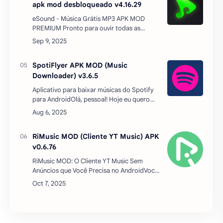
apk mod desbloqueado v4.16.29
eSound - Música Grátis MP3 APK MOD
PREMIUM Pronto para ouvir todas as
músicas que você ama de graça?Este é o
aplicativo para você!Ouça sua música
sempre com todos os dispositi…
SpotiFlyer APK MOD (Music
Downloader) v3.6.5
Aplicativo para baixar músicas do Spotify
para AndroidOlá, pessoal! Hoje eu quero
compartilhar com vocês uma dica incrível
para quem ama música e quer baixar suas
faixas favoritas …
RiMusic MOD (Cliente YT Music) APK
v0.6.76
RiMusic MOD: O Cliente YT Music Sem
Anúncios que Você Precisa no AndroidVocê
é fã de música e adora explorar o vasto
catálogo do YouTube Music, mas acha os
anúncios um gr…