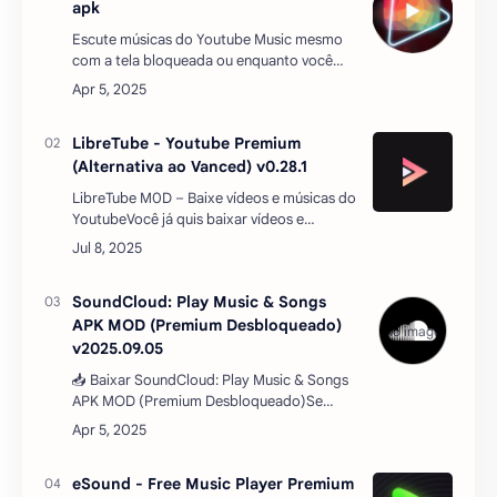
apk
Escute músicas do Youtube Music mesmo
com a tela bloqueada ou enquanto você
meche em seu celular, totalmente grátis,
SEM ANÚNCIOS e sem paga nada.
CARACTERÍSTICAS DO MOD…
LibreTube - Youtube Premium
(Alternativa ao Vanced) v0.28.1
LibreTube M0D – Baixe vídeos e músicas do
YoutubeVocê já quis baixar vídeos e
músicas do Youtube para assistir ou ouvir
offline? Você já se frustrou com aplicativos
que prometem fa…
SoundCloud: Play Music & Songs
APK MOD (Premium Desbloqueado)
v2025.09.05
📥 Baixar SoundCloud: Play Music & Songs
APK MOD (Premium Desbloqueado)Se
você curte música e quer explorar novos
sons sem limites, o SoundCloud: Play Music
& Son…
eSound - Free Music Player Premium