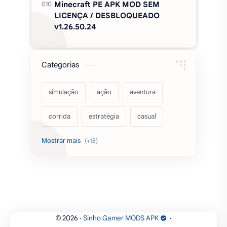
Minecraft PE APK MOD SEM
LICENÇA / DESBLOQUEADO
v1.26.50.24
Categorias
simulação
ação
aventura
corrida
estratégia
casual
acarde
esportes
filmes
fps
IPTV
futebol
romance
mundo aberto
sobrevivência
luta
IA
educação
2026
‧
Sinho Gamer MODS APK
‧
©