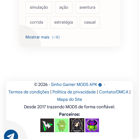
simulação
ação
aventura
corrida
estratégia
casual
acarde
esportes
filmes
fps
IPTV
futebol
romance
mundo aberto
sobrevivência
luta
IA
educação
2026
‧
Sinho Gamer MODS APK
‧
©
Termos de condições
|
Política de privacidade
|
Contato/DMCA
|
emuladores
desenho
cartas
Mapa do Site
Desde 2017 trazendo MODS de forma confiável.
criatividade
artes
tabuleiro
Parceiros: