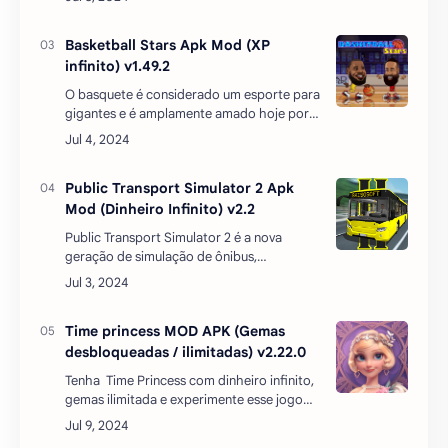
entusiastas da pesca, permitindo que os
jogadores mergulhem …
Basketball Stars Apk Mod (XP
infinito) v1.49.2
O basquete é considerado um esporte para
gigantes e é amplamente amado hoje por
causa de suas regras e estilo de jogo
atraente. Além disso, também é
amplamente utilizado em m…
Public Transport Simulator 2 Apk
Mod (Dinheiro Infinito) v2.2
Public Transport Simulator 2 é a nova
geração de simulação de ônibus,
oferecendo uma experiência imersiva e
realista de condução de transporte
público. No jogo, os jogadores assume…
Time princess MOD APK (Gemas
desbloqueadas / ilimitadas) v2.22.0
Tenha Time Princess com dinheiro infinito,
gemas ilimitada e experimente esse jogo
que o mundo dos jogos sempre abençoou
os usuários com uma variedade de gêneros