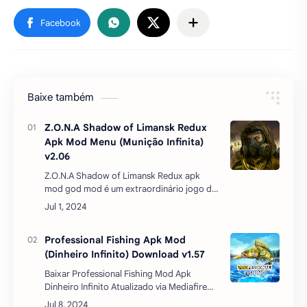
Baixe também
Z.O.N.A Shadow of Limansk Redux
Apk Mod Menu (Munição Infinita)
v2.06
Z.O.N.A Shadow of Limansk Redux apk
mod god mod é um extraordinário jogo de
tiro pós-apocalíptico, uma verdadeira
epopeia narrativa da AGaming +, que funde
habilmente combate morta…
Professional Fishing Apk Mod
(Dinheiro Infinito) Download v1.57
Baixar Professional Fishing Mod Apk
Dinheiro Infinito Atualizado via Mediafire
oferece uma experiência imersiva para os