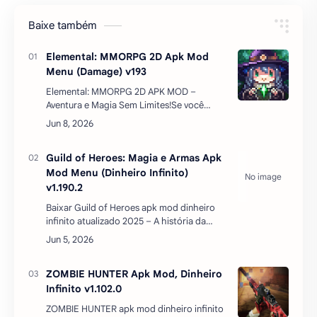
Baixe também
Elemental: MMORPG 2D Apk Mod
Menu (Damage) v193
Elemental: MMORPG 2D APK MOD –
Aventura e Magia Sem Limites!Se você
gosta de jogos de RPG online repletos de
magia, batalhas épicas e exploração,
Elemental: MMORPG 2D é a…
Guild of Heroes: Magia e Armas Apk
Mod Menu (Dinheiro Infinito)
v1.190.2
Baixar Guild of Heroes apk mod dinheiro
infinito atualizado 2025 – A história da
Guilda dos Heróis como um herói se junta à
batalha contra o mal liderada por um mago
sombrio. Você …
ZOMBIE HUNTER Apk Mod, Dinheiro
Infinito v1.102.0
ZOMBIE HUNTER apk mod dinheiro infinito