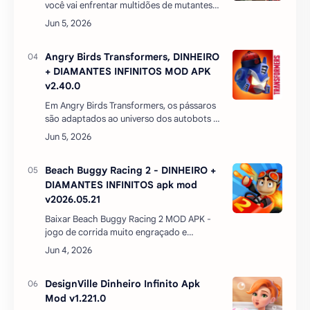
você vai enfrentar multidões de mutantes
zumbis, Do criador de vários jogos de
zumbi cibernéticos viciantes, como ★ Dead
Target, Snipe…
Angry Birds Transformers, DINHEIRO
+ DIAMANTES INFINITOS MOD APK
v2.40.0
Em Angry Birds Transformers, os pássaros
são adaptados ao universo dos autobots e
dos decepticons, sendo que personagens
famosos como Optimus Prime e
Bumblebee aparecem n…
Beach Buggy Racing 2 - DINHEIRO +
DIAMANTES INFINITOS apk mod
v2026.05.21
Baixar Beach Buggy Racing 2 MOD APK -
jogo de corrida muito engraçado e
divertido para o seu smartphone
Android.Junte-se à liga de corridas
malucas e compita com os pilo…
DesignVille Dinheiro Infinito Apk
Mod v1.221.0