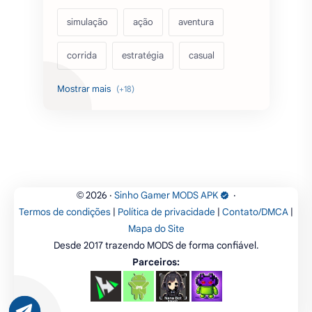
simulação
ação
aventura
corrida
estratégia
casual
acarde
esportes
filmes
fps
IPTV
futebol
romance
mundo aberto
sobrevivência
luta
IA
educação
2026
‧
Sinho Gamer MODS APK
‧
©
Termos de condições
|
Política de privacidade
|
Contato/DMCA
|
emuladores
desenho
cartas
Mapa do Site
Desde 2017 trazendo MODS de forma confiável.
criatividade
artes
tabuleiro
Parceiros: