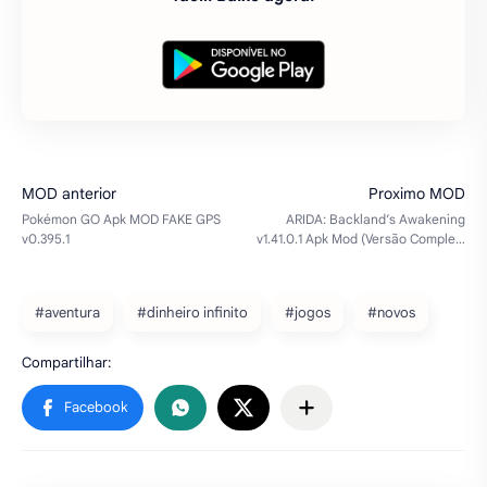
#aventura
#dinheiro infinito
#jogos
#novos