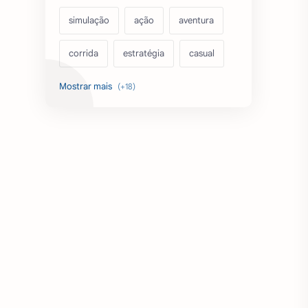
simulação
ação
aventura
corrida
estratégia
casual
acarde
esportes
filmes
fps
IPTV
futebol
romance
mundo aberto
sobrevivência
luta
IA
educação
emuladores
desenho
cartas
criatividade
artes
tabuleiro