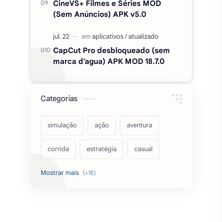
CineVS+ Filmes e Séries MOD
(Sem Anúncios) APK v5.0
CapCut Pro desbloqueado (sem
marca d'agua) APK MOD 18.7.0
Categorias
simulação
ação
aventura
corrida
estratégia
casual
acarde
esportes
filmes
fps
IPTV
futebol
romance
mundo aberto
sobrevivência