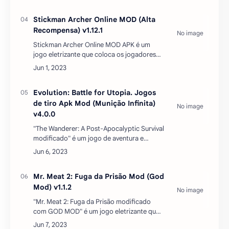
em seu gênero, porque ele combina
multiplayer, óti…
Stickman Archer Online MOD (Alta
Recompensa) v1.12.1
Stickman Archer Online MOD APK é um
jogo eletrizante que coloca os jogadores
no controle de um habilidoso arqueiro em
um mundo repleto de ação e desafios. Com
uma estética minimali…
Evolution: Battle for Utopia. Jogos
de tiro Apk Mod (Munição Infinita)
v4.0.0
"The Wanderer: A Post-Apocalyptic Survival
modificado" é um jogo de aventura e
sobrevivência que mergulha os jogadores
em um mundo pós-apocalíptico cheio de
perigos e desafios. Des…
Mr. Meat 2: Fuga da Prisão Mod (God
Mod) v1.1.2
"Mr. Meat 2: Fuga da Prisão modificado
com GOD MOD" é um jogo eletrizante que
coloca os jogadores em uma missão