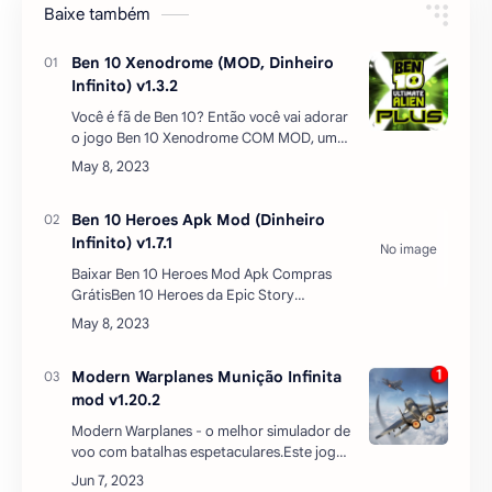
Baixe também
Ben 10 Xenodrome (MOD, Dinheiro
Infinito) v1.3.2
Você é fã de Ben 10? Então você vai adorar
o jogo Ben 10 Xenodrome COM MOD, um
jogo de luta baseado na série animada do
Cartoon Network. Neste jogo, você pode
escolher entre vários…
Ben 10 Heroes Apk Mod (Dinheiro
Infinito) v1.7.1
Baixar Ben 10 Heroes Mod Apk Compras
GrátisBen 10 Heroes da Epic Story
Interactive é um jogo de ação e aventura
com o tema Ben 10 legal para o seu
dispositivo Android. Ele traz par…
Modern Warplanes Munição Infinita
mod v1.20.2
Modern Warplanes - o melhor simulador de
voo com batalhas espetaculares.Este jogo
pode ser seguramente chamado o melhor