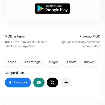
#ação
#estratégia
#jogos
#mods
#novos