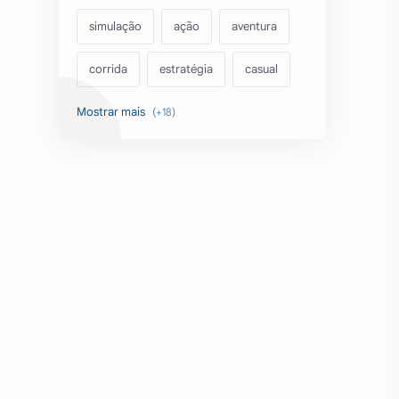
simulação
ação
aventura
corrida
estratégia
casual
acarde
esportes
filmes
fps
IPTV
futebol
romance
mundo aberto
sobrevivência
luta
IA
educação
emuladores
desenho
cartas
criatividade
artes
tabuleiro