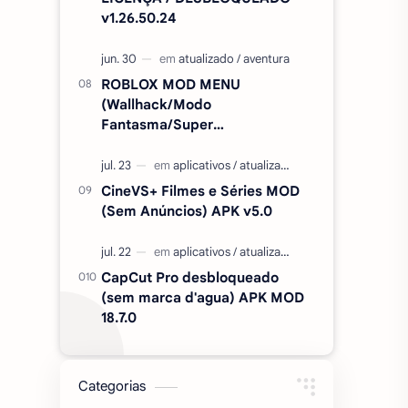
v1.26.50.24
ROBLOX MOD MENU
(Wallhack/Modo
Fantasma/Super
Velocidade/ETC) v2.727.1199
CineVS+ Filmes e Séries MOD
(Sem Anúncios) APK v5.0
CapCut Pro desbloqueado
(sem marca d'agua) APK MOD
18.7.0
Categorias