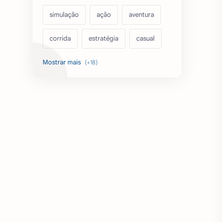
simulação
ação
aventura
corrida
estratégia
casual
acarde
esportes
filmes
fps
IPTV
futebol
romance
mundo aberto
sobrevivência
luta
IA
educação
emuladores
desenho
cartas
criatividade
artes
tabuleiro