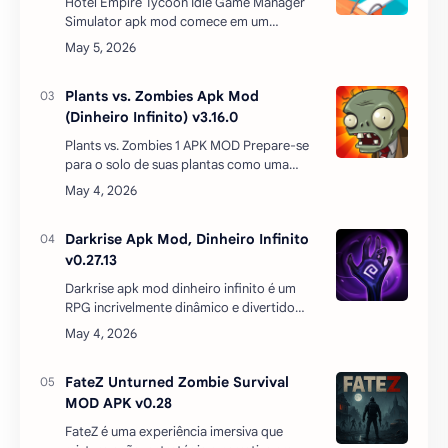
Hotel Empire Tycoon Idle Game Manager
Simulator apk mod comece em um
pequeno hotel e amplie seus negócios
abrindo um hotel alpino, uma luxuosa
pousada, um alojamento exótico …
Plants vs. Zombies Apk Mod
(Dinheiro Infinito) v3.16.0
Plants vs. Zombies 1 APK MOD Prepare-se
para o solo de suas plantas como uma
multidão de diversão amando-zumbis está
prestes a invadir sua casa. Use seu arsenal
de 49 plantas-…
Darkrise Apk Mod, Dinheiro Infinito
v0.27.13
Darkrise apk mod dinheiro infinito é um
RPG incrivelmente dinâmico e divertido
temperado com batalhas de ação e sabor
da velha escola. Em Darkrise – Pixel Classic
Action RPG …
FateZ Unturned Zombie Survival
MOD APK v0.28
FateZ é uma experiência imersiva que