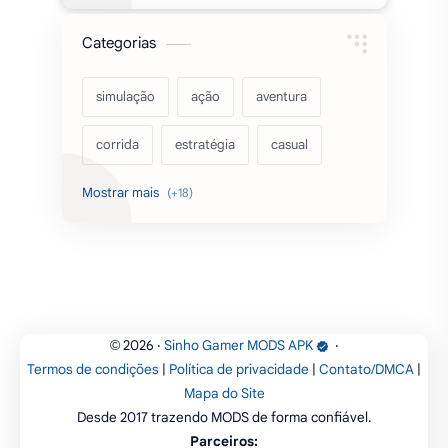
Categorias
simulação
ação
aventura
corrida
estratégia
casual
acarde
esportes
filmes
fps
IPTV
futebol
romance
mundo aberto
sobrevivência
luta
IA
educação
2026
‧
Sinho Gamer MODS APK
‧
©
Termos de condições
|
Política de privacidade
|
Contato/DMCA
|
emuladores
desenho
cartas
Mapa do Site
Desde 2017 trazendo MODS de forma confiável.
criatividade
artes
tabuleiro
Parceiros: