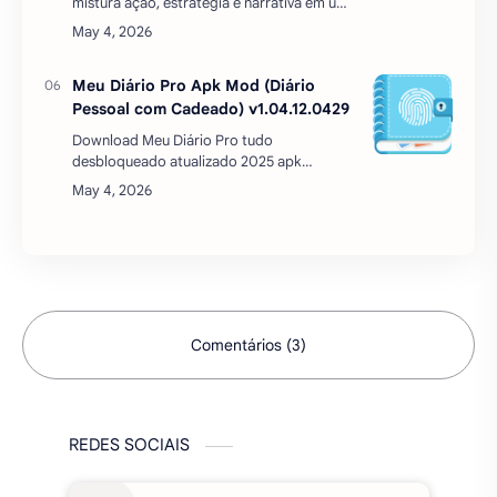
mistura ação, estratégia e narrativa em um
universo onde cada escolha molda o
destino. Desenvolvi…
Meu Diário Pro Apk Mod (Diário
Pessoal com Cadeado) v1.04.12.0429
Download Meu Diário Pro tudo
desbloqueado atualizado 2025 apk
mediafire Meu diário é um diário online
gratuito com cadeado. Você pode usá-lo
para registrar um diário, pensame…
Comentários (3)
REDES SOCIAIS