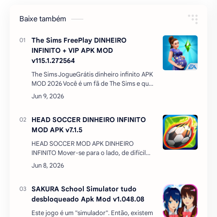
Baixe também
The Sims FreePlay DINHEIRO
INFINITO + VIP APK MOD
v115.1.272564
The Sims JogueGrátis dinheiro infinito APK
MOD 2026 Você é um fã de The Sims e quer
jogar no seu celular android? Então você
precisa conhecer o The Sims JogueGrátis
com mod…
HEAD SOCCER DINHEIRO INFINITO
MOD APK v7.1.5
HEAD SOCCER MOD APK DINHEIRO
INFINITO Mover-se para o lado, de difícil
controle futebol! Um jogo de futebol com
controles fáceis que todos podem
aprender em 1 segundo. Venc…
SAKURA School Simulator tudo
desbloqueado Apk Mod v1.048.08
Este jogo é um "simulador". Então, existem