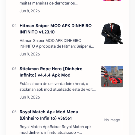
muitas maneiras de derrotar os
inimigos.Claro, se você quiser derrotá-los
sozinho, você pode fazê-lo facilmente.Por
outro lado, se …
Hitman Sniper MOD APK DINHEIRO
INFINITO v1.23.10
Hitman Sniper MOD APK DINHEIRO
INFINITO A proposta de Hitman: Sniper é
fazer você cumprir diferentes objetivos
sempre em um mesmo cenário, atirando
com o seu rifle de precisão c…
Stickman Rope Hero [Dinheiro
Infinito] v4.4.4 Apk Mod
Está na hora de um verdadeiro herói, o
stickman apk mod atualizado está de volta.
Stickman dinheiro infinito é a mesma
pessoa que pode fazer qualquer coisa.
Jogue um simulado…
Royal Match Apk Mod Menu
(Dinheiro Infinito) v36561
Royal Match ApkBaixar Royal Match apk
mod dinheiro infinito atualizado –