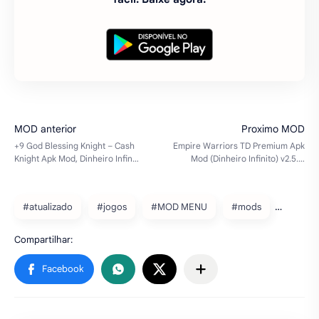
#atualizado
#jogos
#MOD MENU
#mods