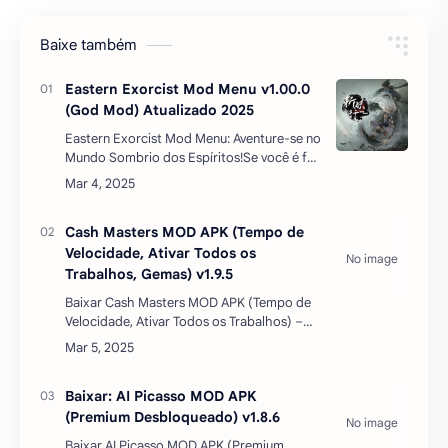
Baixe também
Eastern Exorcist Mod Menu v1.00.0
(God Mod) Atualizado 2025
Eastern Exorcist Mod Menu: Aventure-se no
Mundo Sombrio dos Espíritos!Se você é fã
de jogos de ação e aventura com temática
oriental, Eastern Exorcist é uma
experiência i…
Cash Masters MOD APK (Tempo de
Velocidade, Ativar Todos os
Trabalhos, Gemas) v1.9.5
Baixar Cash Masters MOD APK (Tempo de
Velocidade, Ativar Todos os Trabalhos) –
Atualizado 2025Se você gosta de jogos de
simulação e gerenciamento financeiro,
Cash Masters…
Baixar: AI Picasso MOD APK
(Premium Desbloqueado) v1.8.6
Baixar AI Picasso MOD APK (Premium