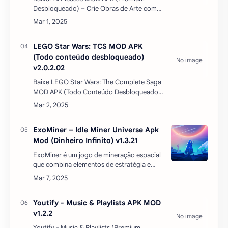
Desbloqueado) – Crie Obras de Arte com
Inteligência ArtificialSe você gosta de arte
digital e quer explorar o poder da
inteligência art…
LEGO Star Wars: TCS MOD APK
(Todo conteúdo desbloqueado)
v2.0.2.02
Baixe LEGO Star Wars: The Complete Saga
MOD APK (Todo Conteúdo Desbloqueado)
para AndroidSe você é fã de Star Wars e
adora jogos LEGO, então prepare-se para
embarcar em u…
ExoMiner – Idle Miner Universe Apk
Mod (Dinheiro Infinito) v1.3.21
ExoMiner é um jogo de mineração espacial
que combina elementos de estratégia e
simulação em um formato de jogo idle
clicker. Disponível para dispositivos
Android e iOS, ExoMiner co…
Youtify - Music & Playlists APK MOD
v1.2.2
Youtify - Music & Playlists (Premium