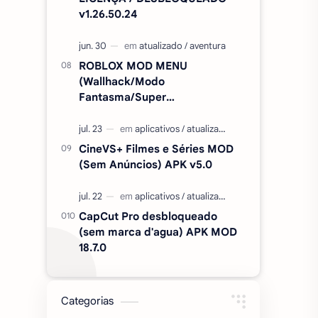
v1.26.50.24
ROBLOX MOD MENU
(Wallhack/Modo
Fantasma/Super
Velocidade/ETC) v2.727.1199
CineVS+ Filmes e Séries MOD
(Sem Anúncios) APK v5.0
CapCut Pro desbloqueado
(sem marca d'agua) APK MOD
18.7.0
Categorias