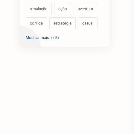
simulação
ação
aventura
corrida
estratégia
casual
acarde
esportes
filmes
fps
IPTV
futebol
romance
mundo aberto
sobrevivência
luta
IA
educação
emuladores
desenho
cartas
criatividade
artes
tabuleiro