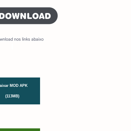
wnload nos links abaixo
aixar MOD APK
(113MB)