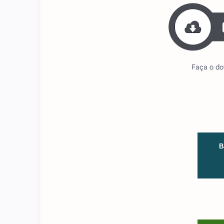
Faça o do
B