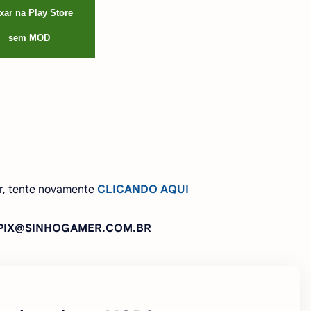
xar na Play Store
sem MOD
r, tente novamente
CLICANDO AQUI
: PIX@SINHOGAMER.COM.BR