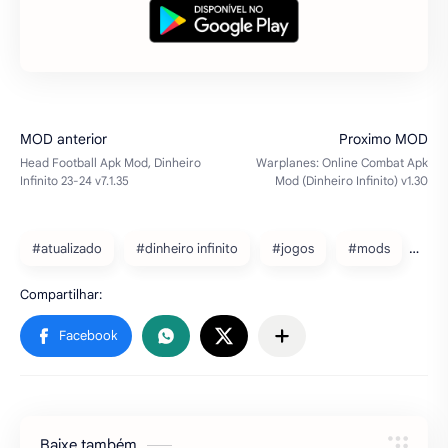
#atualizado
#dinheiro infinito
#jogos
#mods
Baixe também