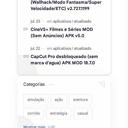
(Wallhack/Modo Fantasma/Super
Velocidade/ETC) v2.727.1199
CineVS+ Filmes e Séries MOD
(Sem Anúncios) APK v5.0
CapCut Pro desbloqueado (sem
marca d'agua) APK MOD 18.7.0
Categorias
simulação
ação
aventura
corrida
estratégia
casual
acarde
esportes
filmes