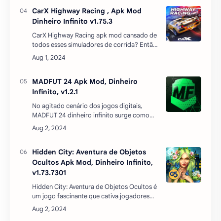
têm o direito de mudar sua apa…
CarX Highway Racing , Apk Mod
Dinheiro Infinito v1.75.3
CarX Highway Racing apk mod cansado de
todos esses simuladores de corrida? Então
você definitivamente deve ver este jogo,
porque contém não apenas ótimos
gráficos, mas também…
MADFUT 24 Apk Mod, Dinheiro
Infinito, v1.2.1
No agitado cenário dos jogos digitais,
MADFUT 24 dinheiro infinito surge como
uma proposta revolucionária,
proporcionando uma experiência singular
aos entusiastas do futebol. Com a…
Hidden City: Aventura de Objetos
Ocultos Apk Mod, Dinheiro Infinito,
v1.73.7301
Hidden City: Aventura de Objetos Ocultos é
um jogo fascinante que cativa jogadores
com sua mistura de mistério e aventura. No
jogo, os jogadores são transportados para