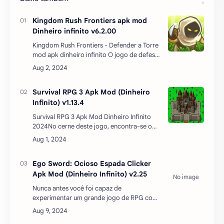
Kingdom Rush Frontiers apk mod
Dinheiro infinito v6.2.00
Kingdom Rush Frontiers - Defender a Torre
mod apk dinheiro infinito O jogo de defesa
de torres mais tinhosamente viciante está
de volta - Boas-vindas a Kingdom Rush:
Frontiers…
Survival RPG 3 Apk Mod (Dinheiro
Infinito) v1.13.4
Survival RPG 3 Apk Mod Dinheiro Infinito
2024No cerne deste jogo, encontra-se o
desafio principal de desvendar o mistério
envolvendo a lendária Espada das Eras e
eliminar as criatu…
Ego Sword: Ocioso Espada Clicker
Apk Mod (Dinheiro Infinito) v2.25
Nunca antes você foi capaz de
experimentar um grande jogo de RPG com
tantas habilidades como quando se juntou
ao Ego Sword. Ao vir aqui, os jogadores