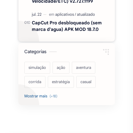
Velocidade/ETC) v2.727.1199
CapCut Pro desbloqueado (sem
marca d'agua) APK MOD 18.7.0
Categorias
simulação
ação
aventura
corrida
estratégia
casual
acarde
esportes
filmes
fps
IPTV
futebol
romance
mundo aberto
sobrevivência