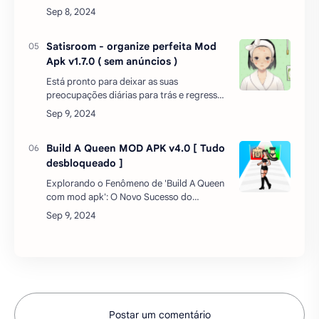
vai testar seus nervos e sua coragem. O
jogo se passa em uma cidade onde
aconteceram assassinatos m…
Satisroom - organize perfeita Mod
Apk v1.7.0 ( sem anúncios )
Está pronto para deixar as suas
preocupações diárias para trás e regressar
ao mundo relaxante do Satisroom?
Satisroom Organize perfeitamente o jogo
de simulação de jogos d…
Build A Queen MOD APK v4.0 [ Tudo
desbloqueado ]
Explorando o Fenômeno de 'Build A Queen
com mod apk': O Novo Sucesso do
AndroidNo mundo dos jogos para
dispositivos móveis, um novo título está
capturando a atenção de jo…
Postar um comentário