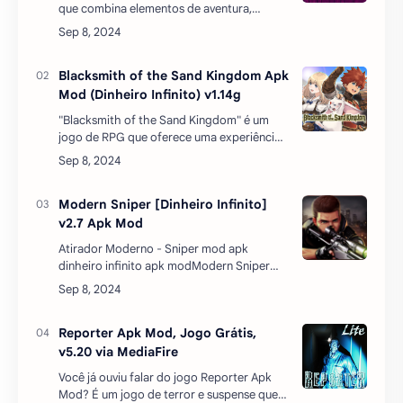
que combina elementos de aventura,
quebra-cabeças e narrativa envolvente.
Lançado em 20 de abril de 2023, este jogo
coloca os jogadores n…
Blacksmith of the Sand Kingdom Apk
Mod (Dinheiro Infinito) v1.14g
"Blacksmith of the Sand Kingdom" é um
jogo de RPG que oferece uma experiência
única de aventura e gerenciamento.
Situado em Muspelheim, uma nação
conhecida como o Reino d…
Modern Sniper [Dinheiro Infinito]
v2.7 Apk Mod
Atirador Moderno - Sniper mod apk
dinheiro infinito apk modModern Sniper
apk mod dinheiro infinito Visar e atirar!
Atirador Moderno é o melhor jogo de tiro
FPS que você vai te…
Reporter Apk Mod, Jogo Grátis,
v5.20 via MediaFire
Você já ouviu falar do jogo Reporter Apk
Mod? É um jogo de terror e suspense que