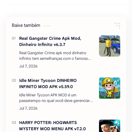
Baixe também
Real Gangster Crime Apk Mod,
Dinheiro Infinito v6.3.7
Real Gangster Crime apk mod dinheiro
infinito tem semelhanças com o famoso
Grand Theft Auto: San Andreas e irá
encantar todos os fãs deste maravilhoso
jogo. Aqui você encontr…
Idle Miner Tycoon DINHEIRO
INFINITO MOD APK v5.59.0
Idle Miner Tycoon APK MOD é um
passatempo no qual você deve gerenciar
os investimentos de uma mina de ouro.
Você inicia a sua empreitada com ações
manuais para colocar os …
HARRY POTTER: HOGWARTS
MYSTERY MOD MENU APK v7.2.0