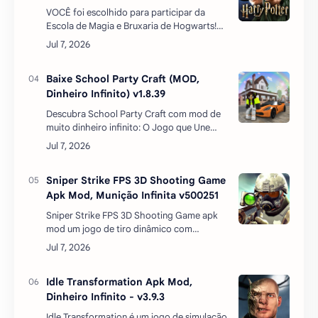
VOCÊ foi escolhido para participar da
Escola de Magia e Bruxaria de Hogwarts!
Embarque em sua própria aventura neste
novo RPG ambientado no mundo mágico,
anos antes de Harry …
Baixe School Party Craft (MOD,
Dinheiro Infinito) v1.8.39
Descubra School Party Craft com mod de
muito dinheiro infinito: O Jogo que Une
Criatividade e Diversão para AndroidSe
você é fã de jogos de mundo aberto e
adora explorar …
Sniper Strike FPS 3D Shooting Game
Apk Mod, Munição Infinita v500251
Sniper Strike FPS 3D Shooting Game apk
mod um jogo de tiro dinâmico com
gráficos de qualidade de console com hack
munição infinita em que você tem que
desafiar as melhores…
Idle Transformation Apk Mod,
Dinheiro Infinito - v3.9.3
Idle Transformation é um jogo de simulação