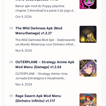
Baixar apk mod do Poppy playtime
chapter 2 download é a parte 2 do jogo de
mesmo nome, dando continuidade à série
de sucessos retumbantes que a versão
anterior trouxe. Ainda o gêne…
The Wild Darkness Apk (Mod
Menu/Damage) v1.3.27
The Wild Darkness Mod Apk - Desbravando
um Mundo Misterioso com Dinheiro Infinito
AtualizadoAdentre uma densa floresta em
um mundo misterioso, onde um feiticeiro
conjura um poderos…
OUTERPLANE – Strategy Anime Apk
Mod Menu (Damage) v1.2.54
OUTERPLANE – Strategy Anime: Uma
Jornada Estratégica e Visualmente
DeslumbranteSe você é fã de jogos de
estratégia e adora o estilo visual dos
animes, OUTERPLANE – Strate…
Rage Swarm Apk Mod Menu
(Dinheiro Infinito) v1.7.17