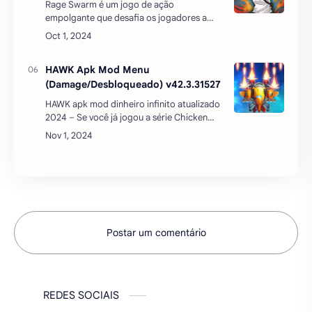
Rage Swarm é um jogo de ação
empolgante que desafia os jogadores a
enfrentar hordas de inimigos em um estilo
de tiro de cima para baixo. Com uma
variedade de armas podero…
HAWK Apk Mod Menu
(Damage/Desbloqueado) v42.3.31527
HAWK apk mod dinheiro infinito atualizado
2024 – Se você já jogou a série Chicken
Invader da empresa InterAction então
parabéns, sua infância realmente gloriosa,
divertida. C…
Postar um comentário
REDES SOCIAIS