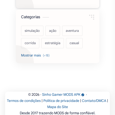
Categorias
simulação
ação
aventura
corrida
estratégia
casual
acarde
esportes
filmes
fps
IPTV
futebol
romance
mundo aberto
sobrevivência
luta
IA
educação
2026
‧
Sinho Gamer MODS APK
‧
©
Termos de condições
|
Política de privacidade
|
Contato/DMCA
|
emuladores
desenho
cartas
Mapa do Site
Desde 2017 trazendo MODS de forma confiável.