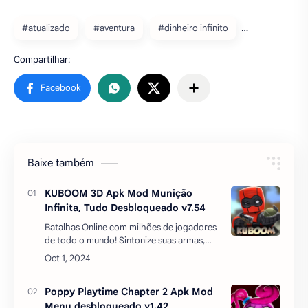
#atualizado
#aventura
#dinheiro infinito
Baixe também
KUBOOM 3D Apk Mod Munição
Infinita, Tudo Desbloqueado v7.54
Batalhas Online com milhões de jogadores
de todo o mundo! Sintonize suas armas,
atualizar o seu personagem e
ganhar!KUBOOM é um excelente jogo de
tiro com controles precisos e …
Poppy Playtime Chapter 2 Apk Mod
Menu desbloqueado v1.42