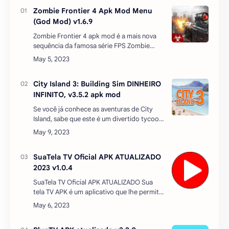
Zombie Frontier 4 Apk Mod Menu
(God Mod) v1.6.9
Zombie Frontier 4 apk mod é a mais nova
sequência da famosa série FPS Zombie
Frontier. É um jogo de matar zumbi e tiro
em primeira pessoa contra zumbis com
ação. Uma interface de f…
City Island 3: Building Sim DINHEIRO
INFINITO, v3.5.2 apk mod
Se você já conhece as aventuras de City
Island, sabe que este é um divertido tycoon
no qual você precisa construir uma cidade
inteira em uma ilha. Nesta edição, no
entanto, as …
SuaTela TV Oficial APK ATUALIZADO
2023 v1.0.4
SuaTela TV Oficial APK ATUALIZADO Sua
tela TV APK é um aplicativo que lhe permite
assistir a filmes e séries mais famosas do
netflix e do mundo. O download é gratuito
e o…