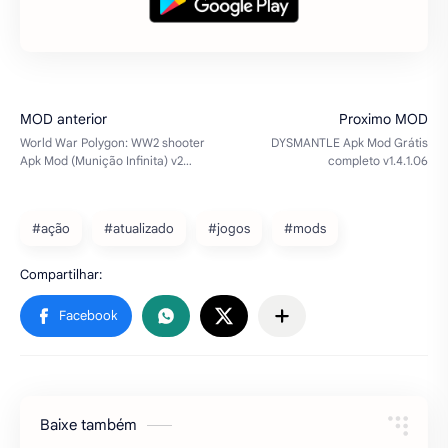
#ação
#atualizado
#jogos
#mods
Baixe também