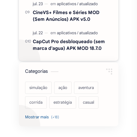
CineVS+ Filmes e Séries MOD
(Sem Anúncios) APK v5.0
CapCut Pro desbloqueado (sem
marca d'agua) APK MOD 18.7.0
Categorias
simulação
ação
aventura
corrida
estratégia
casual
acarde
esportes
filmes
fps
IPTV
futebol
romance