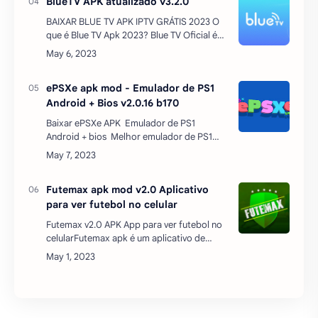
BlueTV APK atualizado v3.2.0
BAIXAR BLUE TV APK IPTV GRÁTIS 2023 O
que é Blue TV Apk 2023? Blue TV Oficial é
um serviço de televisão IPTV que permite
ao usuário acessar uma oferta com mais de
300 canais…
ePSXe apk mod - Emulador de PS1
Android + Bios v2.0.16 b170
Baixar ePSXe APK Emulador de PS1
Android + bios Melhor emulador de PS1
para Android jogue seus jogos favoritos do
Playstation 1 no Android, com o Emulador
eP…
Futemax apk mod v2.0 Aplicativo
para ver futebol no celular
Futemax v2.0 APK App para ver futebol no
celularFutemax apk é um aplicativo de
futebol ao vivo grátis. Ao baixar Futemax
app para Android poderá assistir ao melhor
do futebol onde …