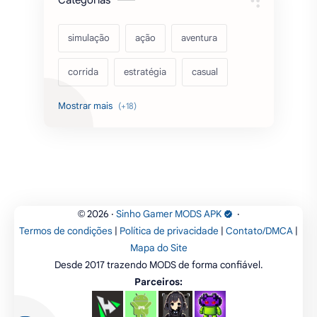
simulação
ação
aventura
corrida
estratégia
casual
acarde
esportes
filmes
fps
IPTV
futebol
romance
mundo aberto
sobrevivência
luta
IA
educação
2026
‧
Sinho Gamer MODS APK
‧
©
Termos de condições
|
Política de privacidade
|
Contato/DMCA
|
emuladores
desenho
cartas
Mapa do Site
Desde 2017 trazendo MODS de forma confiável.
criatividade
artes
tabuleiro
Parceiros: