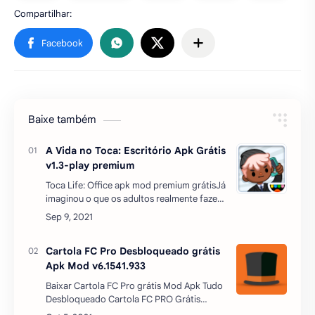
Baixe também
A Vida no Toca: Escritório Apk Grátis
v1.3-play premium
Toca Life: Office apk mod premium grátisJá
imaginou o que os adultos realmente fazem
no trabalho o dia todo? No Toca Life:
Office você pode contar histórias sobre a
vida no escritó…
Cartola FC Pro Desbloqueado grátis
Apk Mod v6.1541.933
Baixar Cartola FC Pro grátis Mod Apk Tudo
Desbloqueado Cartola FC PRO Grátis
liberado apk mod é um app onde você