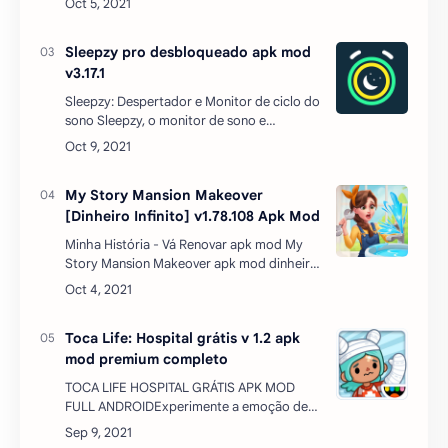
escale os craques do Brasileirão para o seu
time e dispute com…
Sleepzy pro desbloqueado apk mod
v3.17.1
Sleepzy: Despertador e Monitor de ciclo do
sono Sleepzy, o monitor de sono e
despertador inteligente, descobre o
melhor momento para acordá-lo,
apresenta estatísticas sobre o …
My Story Mansion Makeover
[Dinheiro Infinito] v1.78.108 Apk Mod
Minha História - Vá Renovar apk mod My
Story Mansion Makeover apk mod dinheiro
infinito neste colorido jogo de quebra-
cabeça de 3 em linha, você joga como um
herói que se mud…
Toca Life: Hospital grátis v 1.2 apk
mod premium completo
TOCA LIFE HOSPITAL GRÁTIS APK MOD
FULL ANDROIDExperimente a emoção de
um centro médico movimentado com o
Toca Life: Hospital! Participe do