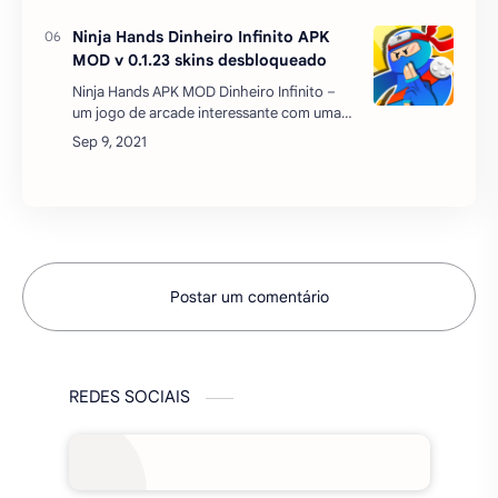
nascimento de bebês, cuide de pacientes
Ninja Hands Dinheiro Infinito APK
d…
MOD v 0.1.23 skins desbloqueado
Ninja Hands APK MOD Dinheiro Infinito –
um jogo de arcade interessante com uma
visão em primeira pessoa para dispositivos
Android.Use os poderes do seu ninja para
salvar as meninas…
Postar um comentário
REDES SOCIAIS