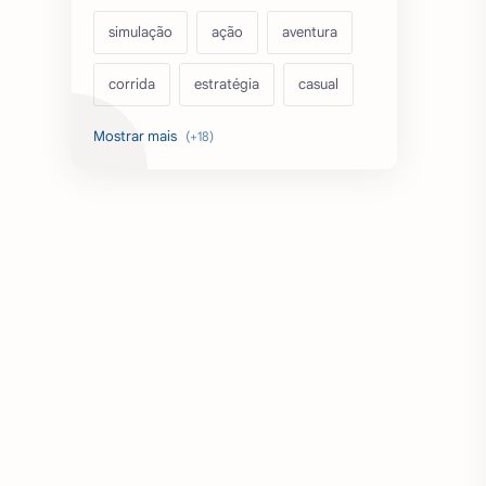
simulação
ação
aventura
corrida
estratégia
casual
acarde
esportes
filmes
fps
IPTV
futebol
romance
mundo aberto
sobrevivência
luta
IA
educação
emuladores
desenho
cartas
criatividade
artes
tabuleiro