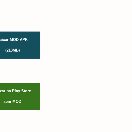
aixar MOD APK
(213MB)
xar na Play Store
sem MOD