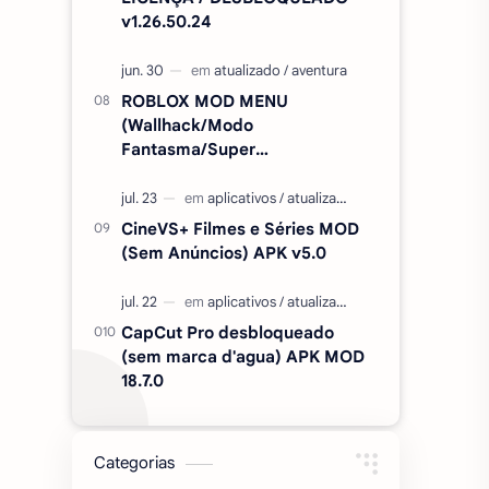
v1.26.50.24
ROBLOX MOD MENU
(Wallhack/Modo
Fantasma/Super
Velocidade/ETC) v2.727.1199
CineVS+ Filmes e Séries MOD
(Sem Anúncios) APK v5.0
CapCut Pro desbloqueado
(sem marca d'agua) APK MOD
18.7.0
Categorias