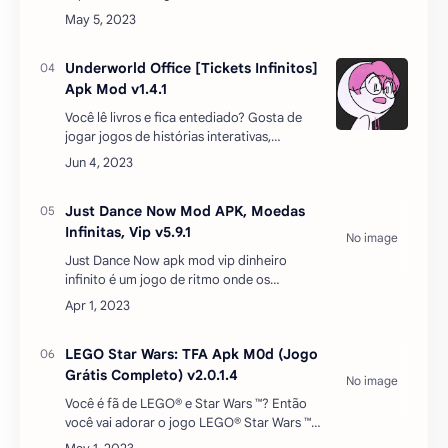
gratuito de sobrevivência, que se passa no
mundo de alta fantasia do Stormfall.Você já
foi um grande Lorde d…
Underworld Office [Tickets Infinitos]
Apk Mod v1.4.1
Você lê livros e fica entediado? Gosta de
jogar jogos de histórias interativas,
romances visuais, jogos de histórias
ocultas, jogos de fantasmas, mas casado
do mesmo formato? Teste…
Just Dance Now Mod APK, Moedas
Infinitas, Vip v5.9.1
Just Dance Now apk mod vip dinheiro
infinito é um jogo de ritmo onde os
jogadores realizam movimentos de dança
na tela para obter o máximo de pontos
possível. Você precisará de doi…
LEGO Star Wars: TFA Apk M0d (Jogo
Grátis Completo) v2.0.1.4
Você é fã de LEGO® e Star Wars ™? Então
você vai adorar o jogo LEGO® Star Wars ™:
TFA, que é a adaptação oficial do filme Star