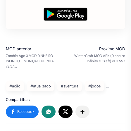
#ação
#atualizado
#aventura
#jogos