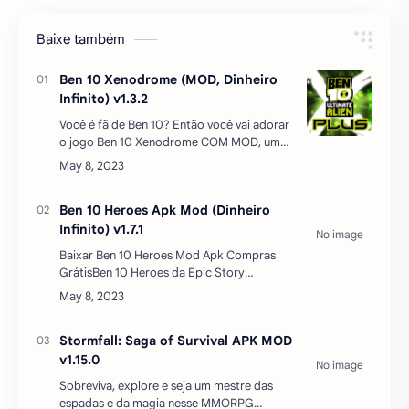
Baixe também
Ben 10 Xenodrome (MOD, Dinheiro
Infinito) v1.3.2
Você é fã de Ben 10? Então você vai adorar
o jogo Ben 10 Xenodrome COM MOD, um
jogo de luta baseado na série animada do
Cartoon Network. Neste jogo, você pode
escolher entre vários…
Ben 10 Heroes Apk Mod (Dinheiro
Infinito) v1.7.1
Baixar Ben 10 Heroes Mod Apk Compras
GrátisBen 10 Heroes da Epic Story
Interactive é um jogo de ação e aventura
com o tema Ben 10 legal para o seu
dispositivo Android. Ele traz par…
Stormfall: Saga of Survival APK MOD
v1.15.0
Sobreviva, explore e seja um mestre das
espadas e da magia nesse MMORPG