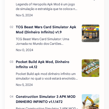
Legends of Heropolis Apk Mod é um jogo
de simulação e estratégia que te coloca no
papel de um herói que precisa salvar a sua
cidade de um vilão maligno. Você pode
criar o seu própr…
TCG Beast Wars Card Simulator Apk
Mod (Dinheiro Infinito) v1.9
TCG Beast Wars Card Simulator: Uma
Jornada no Mundo dos Cartões
ColecionáveisSe você é um entusiasta de
jogos de cartas colecionáveis (TCG), o TCG
Beast Wars Card Simulat…
Pocket Build Apk Mod, Dinheiro
Infinito v4.12
Pocket Build apk mod dinheiro infinito um
simulador no qual o você estará envolvido
na construção da cidade dos sonhos. A sua
disposição, haverá muitos itens que
precisam ser…
Construction Simulator 3 APK MOD
DINHEIRO INFINITO v1.1.1472
Baixar Construction Simulator 3 APK MOD -