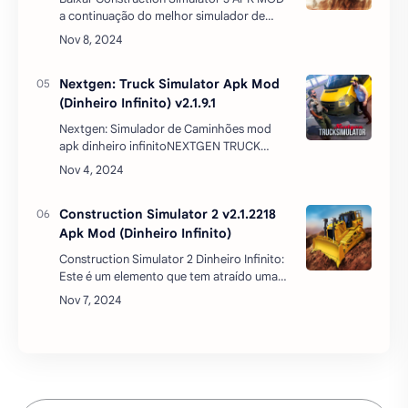
a continuação do melhor simulador de
construção para dispositivos Android. Na
nova versão deste incrível simulador estará
à sua …
Nextgen: Truck Simulator Apk Mod
(Dinheiro Infinito) v2.1.9.1
Nextgen: Simulador de Caminhões mod
apk dinheiro infinitoNEXTGEN TRUCK
SIMULATOR MOD APK, é um jogo mobile
para pilotos experientes que não estão
tendo medo dos desafios difíceis! …
Construction Simulator 2 v2.1.2218
Apk Mod (Dinheiro Infinito)
Construction Simulator 2 Dinheiro Infinito:
Este é um elemento que tem atraído uma
legião de fãs para o jogo. Lançado
inicialmente em 2017, o jogo passou por
significativas evoluçõ…