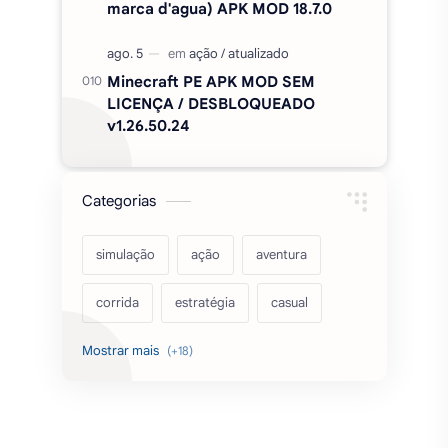
marca d'agua) APK MOD 18.7.0
Minecraft PE APK MOD SEM
LICENÇA / DESBLOQUEADO
v1.26.50.24
Categorias
simulação
ação
aventura
corrida
estratégia
casual
acarde
esportes
filmes
fps
IPTV
futebol
romance
mundo aberto
sobrevivência