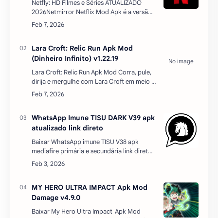
Netfly: HD Filmes e Séries ATUALIZADO
2026Netmirror Netflix Mod Apk é a versão
modificada (Cracked) do aplicativo oficial
da Netflix com o qual, podemos desfrutar
de todos os re…
Lara Croft: Relic Run Apk Mod
(Dinheiro Infinito) v1.22.19
Lara Croft: Relic Run Apk Mod Corra, pule,
dirija e mergulhe com Lara Croft em meio a
ambientes hipnotizantes, mas perigosos,
descobrindo relíquias antigas para
desvendar a verdade…
WhatsApp Imune TISU DARK V39 apk
atualizado link direto
Baixar WhatsApp imune TISU V38 apk
mediafire primária e secundária link direto
Melhor WhatsApp Imune 2026, com esse
WhatsApp Imune você fica protegido de
ataques de travas de …
MY HERO ULTRA IMPACT Apk Mod
Damage v4.9.0
Baixar My Hero Ultra Impact Apk Mod