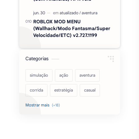
ROBLOX MOD MENU
(Wallhack/Modo Fantasma/Super
Velocidade/ETC) v2.727.1199
Categorias
simulação
ação
aventura
corrida
estratégia
casual
acarde
esportes
filmes
fps
IPTV
futebol
romance
mundo aberto
sobrevivência