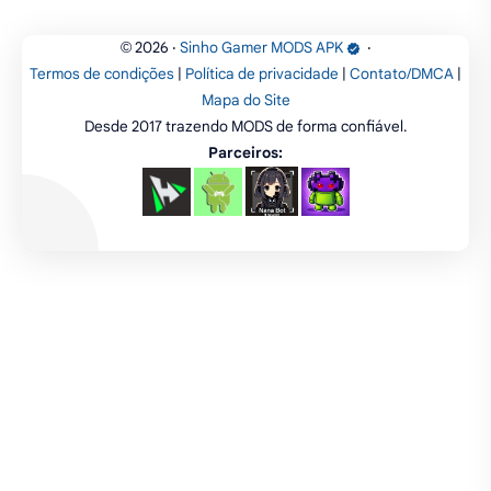
luta
IA
educação
2026
‧
Sinho Gamer MODS APK
‧
©
Termos de condições
|
Política de privacidade
|
Contato/DMCA
|
emuladores
desenho
cartas
Mapa do Site
Desde 2017 trazendo MODS de forma confiável.
criatividade
artes
tabuleiro
Parceiros: