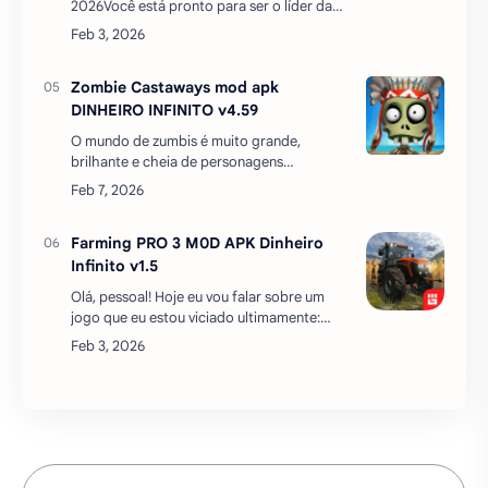
2026Você está pronto para ser o líder da
Superhero Academy?Bem-vindo ao MY
HERO ULTRA IMPACT—celebrando a série
de anime de sucesso da TV…
Zombie Castaways mod apk
DINHEIRO INFINITO v4.59
O mundo de zumbis é muito grande,
brilhante e cheia de personagens
engraçados. Explorar ilhas magníficas e
fazer o seu caminho através dos bosques
para dar um passo mais perto…
Farming PRO 3 M0D APK Dinheiro
Infinito v1.5
Olá, pessoal! Hoje eu vou falar sobre um
jogo que eu estou viciado ultimamente:
Farming PRO 3. Esse é um jogo de
simulação de fazenda para android que é
muito divertido e rea…