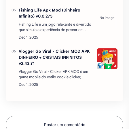
personagens com carac…
Fishing Life Apk Mod (Dinheiro
Infinito) v0.0.275
Fishing Life é um jogo relaxante e divertido
que simula a experiência de pescar em
diferentes cenários. O jogo tem gráficos
bonitos e uma trilha sonora tranquila que
combinam com o…
Vlogger Go Viral - Clicker MOD APK
DINHEIRO + CRISTAIS INFINITOS
v2.43.71
Vlogger Go Viral - Clicker APK MOD é um
game mobile do estilo cookie clicker,
exigindo que você toque a tela do seu
celular milhares de vezes para vencer. A
temática é o f…
Postar um comentário