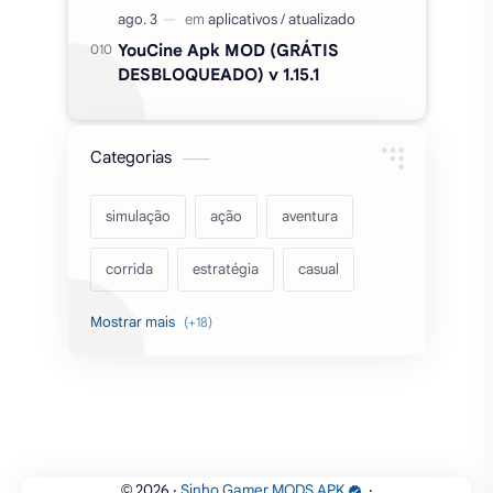
YouCine Apk MOD (GRÁTIS
DESBLOQUEADO) v 1.15.1
Categorias
simulação
ação
aventura
corrida
estratégia
casual
acarde
esportes
filmes
fps
IPTV
futebol
romance
mundo aberto
sobrevivência
luta
IA
educação
2026
‧
Sinho Gamer MODS APK
‧
©