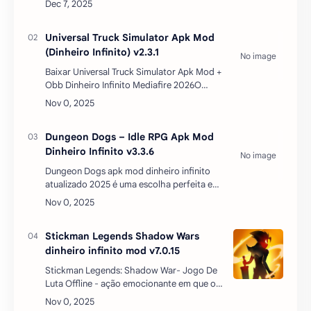
desenvolvedora do popular Clash of Clans.
Aqui, a empresa transporta os …
Universal Truck Simulator Apk Mod
(Dinheiro Infinito) v2.3.1
Baixar Universal Truck Simulator Apk Mod +
Obb Dinheiro Infinito Mediafire 2026O
subgênero de corrida está bem
representado no jogo para celular que
atende pelo nome de Universal T…
Dungeon Dogs – Idle RPG Apk Mod
Dinheiro Infinito v3.3.6
Dungeon Dogs apk mod dinheiro infinito
atualizado 2025 é uma escolha perfeita e
jogue o jogo com mecânica de jogo
confiável e testada, com obras de arte
impressionantes que conquis…
Stickman Legends Shadow Wars
dinheiro infinito mod v7.0.15
Stickman Legends: Shadow War- Jogo De
Luta Offline - ação emocionante em que o
jogador vai em uma jornada perigosa. O
usuário pode escolher um dos dois