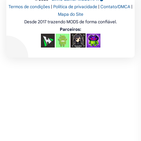
Termos de condições
|
Política de privacidade
|
Contato/DMCA
|
emuladores
desenho
cartas
Mapa do Site
Desde 2017 trazendo MODS de forma confiável.
criatividade
artes
tabuleiro
Parceiros: