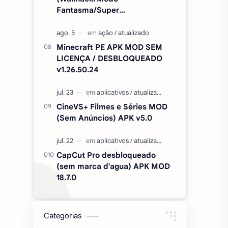
Fantasma/Super
Velocidade/ETC) v2.727.1199
Minecraft PE APK MOD SEM
LICENÇA / DESBLOQUEADO
v1.26.50.24
CineVS+ Filmes e Séries MOD
(Sem Anúncios) APK v5.0
CapCut Pro desbloqueado
(sem marca d'agua) APK MOD
18.7.0
Categorias