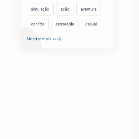
simulação
ação
aventura
corrida
estratégia
casual
acarde
esportes
filmes
fps
IPTV
futebol
romance
mundo aberto
sobrevivência
luta
IA
educação
emuladores
desenho
cartas
criatividade
artes
tabuleiro