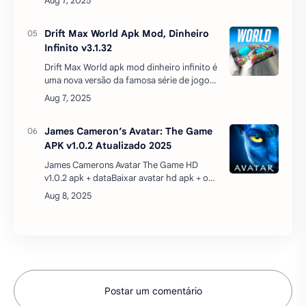
corajosos por um punhado de dólares. Os
pioneiros das fronte…
Drift Max World Apk Mod, Dinheiro
Infinito v3.1.32
Drift Max World apk mod dinheiro infinito é
uma nova versão da famosa série de jogos
drift. Compita em corridas, drift e seja o
primeiro drifter a conquistar as ruas de
Mosco…
James Cameron’s Avatar: The Game
APK v1.0.2 Atualizado 2025
James Camerons Avatar The Game HD
v1.0.2 apk + dataBaixar avatar hd apk + obb
atualizado 2025, entre no mundo mais
bonito do Avatar de James Cameron
usando o aplicativo Avatar HD d…
Postar um comentário