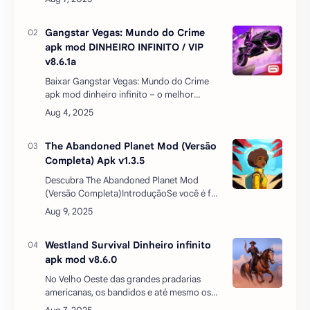
esquadrões ao mesmo tempo para
diferentes trechos d…
Gangstar Vegas: Mundo do Crime
apk mod DINHEIRO INFINITO / VIP
v8.6.1a
Baixar Gangstar Vegas: Mundo do Crime
apk mod dinheiro infinito – o melhor
análogo do GTA no Android para
dispositivos Android.Gangstar Vegas apk
mod vip é um RPG que te tran…
The Abandoned Planet Mod (Versão
Completa) Apk v1.3.5
Descubra The Abandoned Planet Mod
(Versão Completa)IntroduçãoSe você é fã
de jogos de aventura e exploração com
uma boa dose de suspense, The
Abandoned Planet é o título …
Westland Survival Dinheiro infinito
apk mod v8.6.0
No Velho Oeste das grandes pradarias
americanas, os bandidos e até mesmo os
xerifes estão prontos para vender homens