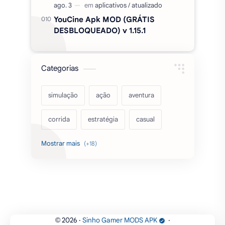
YouCine Apk MOD (GRÁTIS
DESBLOQUEADO) v 1.15.1
Categorias
simulação
ação
aventura
corrida
estratégia
casual
acarde
esportes
filmes
fps
IPTV
futebol
romance
mundo aberto
sobrevivência
luta
IA
educação
2026
‧
Sinho Gamer MODS APK
‧
©