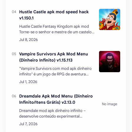
Magic Rampage traz customização de
personagens, e dezenas de arm…
Hustle Castle apk mod speed hack
v1.150.1
Hustle Castle Fantasy Kingdom apk mod
Torne-se o senhor e mestre de um castelo
medieval real! Aceite novos súditos, dê-lhes
tarefas, treine-os e proteja seus homens e
mulh…
Vampire Survivors Apk Mod Menu
(Dinheiro Infinito) v1.15.113
"Vampire Survivors com mod apk dinheiro
infinito" é um jogo de RPG de aventura
roguelike minimalista com mod menu. É um
fenômeno indie sobrenatural que traz a
experiência "bullet h…
Dreamdale Apk Mod Menu (Dinheiro
Infinito/Itens Grátis) v2.13.0
Dreamdale mod apk dinheiro infinito –
desenvolve conteúdo experimental
empolgante, incluindo recuperação,
expansão de território e atividades de