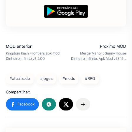
#atualizado
#jogos
#mods
#RPG