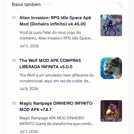
Baixe também
Alien Invasion: RPG Idle Space Apk
Mod (Dinheiro Infinito) v4.45.00
Você já ouviu falar do novo jogo do
momento, Alien Invasion: RPG Idle Space
com mod dinheiro infinito? Se você é fã de
jogos de ficção científica, estratégia e RPG,
você vai adorar…
The Wolf MOD APK COMPRAS
LIBERADA INFINITA v5.0.0
The Wolf é um simulador bem diferente do
convencional: aqui, em vez de cuidar de
fazendas ou pilotar aviões ultrarrealistas,
você controla um lobo que precisa provar a
sua …
Magic Rampage DINHEIRO INFINITO
MOD APK v7.8.7
Magic Rampage APK MOD DINHEIRO
INFINITO Game de plataforma que combina
Ação-RPG com gameplay de hack 'n' slash.