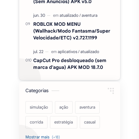
(Sem Anúncios) APK v5.0
ROBLOX MOD MENU
(Wallhack/Modo Fantasma/Super
Velocidade/ETC) v2.727.1199
CapCut Pro desbloqueado (sem
marca d'agua) APK MOD 18.7.0
Categorias
simulação
ação
aventura
corrida
estratégia
casual
acarde
esportes
filmes