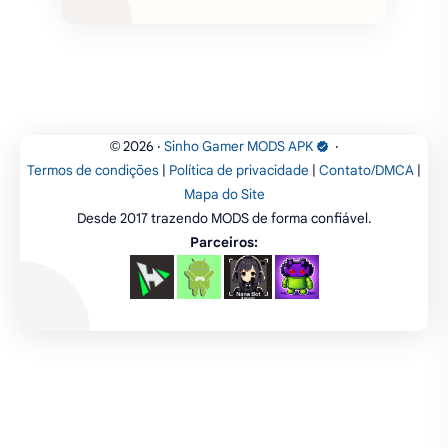
fps
IPTV
futebol
romance
mundo aberto
sobrevivência
luta
IA
educação
2026
‧
Sinho Gamer MODS APK
‧
©
Termos de condições
|
Política de privacidade
|
Contato/DMCA
|
emuladores
desenho
cartas
Mapa do Site
Desde 2017 trazendo MODS de forma confiável.
criatividade
artes
tabuleiro
Parceiros: