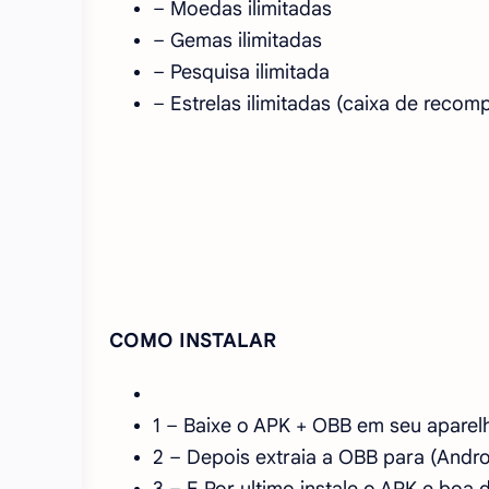
– Moedas ilimitadas
– Gemas ilimitadas
– Pesquisa ilimitada
– Estrelas ilimitadas (caixa de reco
COMO INSTALAR
1 – Baixe o APK + OBB em seu aparel
2 – Depois extraia a OBB para (Andr
3 – E Por ultimo instale o APK e boa d