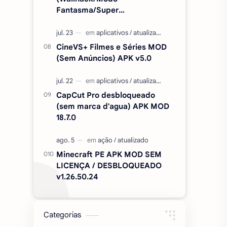
Fantasma/Super
Velocidade/ETC) v2.727.1199
CineVS+ Filmes e Séries MOD
(Sem Anúncios) APK v5.0
CapCut Pro desbloqueado
(sem marca d'agua) APK MOD
18.7.0
Minecraft PE APK MOD SEM
LICENÇA / DESBLOQUEADO
v1.26.50.24
Categorias