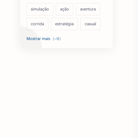
simulação
ação
aventura
corrida
estratégia
casual
acarde
esportes
filmes
fps
IPTV
futebol
romance
mundo aberto
sobrevivência
luta
IA
educação
emuladores
desenho
cartas
criatividade
artes
tabuleiro