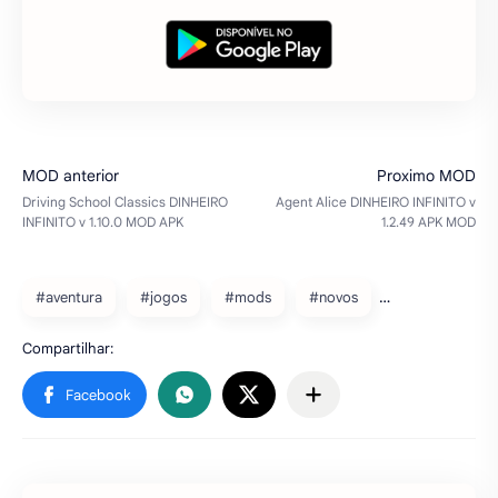
#aventura
#jogos
#mods
#novos