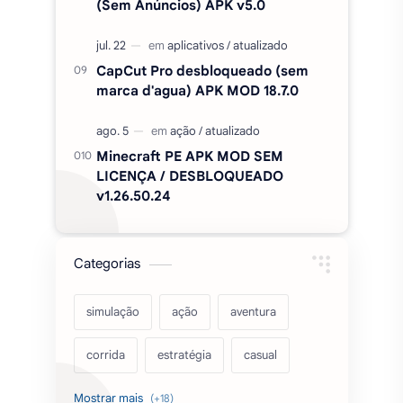
(Sem Anúncios) APK v5.0
CapCut Pro desbloqueado (sem
marca d'agua) APK MOD 18.7.0
Minecraft PE APK MOD SEM
LICENÇA / DESBLOQUEADO
v1.26.50.24
Categorias
simulação
ação
aventura
corrida
estratégia
casual
acarde
esportes
filmes