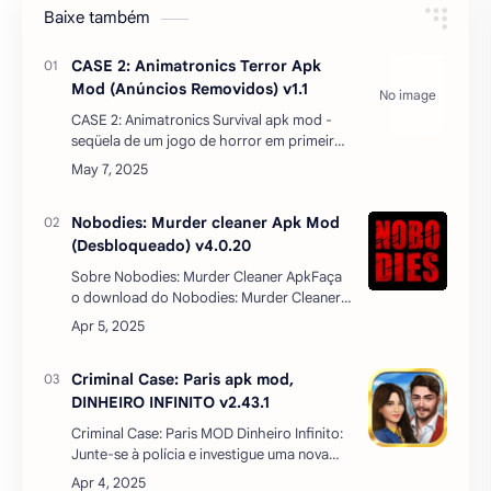
Baixe também
CASE 2: Animatronics Terror Apk
Mod (Anúncios Removidos) v1.1
CASE 2: Animatronics Survival apk mod -
seqüela de um jogo de horror em primeira
pessoa verdadeiramente assustador e
desafiador.Dois anos antes do ataque à
delegacia, houve uma ter…
Nobodies: Murder cleaner Apk Mod
(Desbloqueado) v4.0.20
Sobre Nobodies: Murder Cleaner ApkFaça
o download do Nobodies: Murder Cleaner
apk mod com dicas infinitas atualizadas
para 2024 - "Orgulhosos do que fazemos e
amamos." Esta introdu…
Criminal Case: Paris apk mod,
DINHEIRO INFINITO v2.43.1
Criminal Case: Paris MOD Dinheiro Infinito:
Junte-se à polícia e investigue uma nova
cena de crime agora, encontre pistas