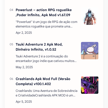
escondidas e reúna evidências para
encontrar os verd…
Powerlust – action RPG roguelike
,Poder Infinito, Apk Mod v1.67.09
"Powerlust" é um jogo de RPG de ação com
elementos roguelike que promete uma
experiência intensa e envolvente. Inspirado
nos clássicos jogos de RPG para PC,
"Powerlust" leva os jog…
Tsuki Adventure 2 Apk Mod,
Dinheiro Infinito, v1.0.52
Tsuki Adventure 2 é a continuação do
encantador jogo indie que cativou muitos
jogadores ao redor do mundo. Neste novo
capítulo, Tsuki retorna com mais aventuras
em Mushroom Village…
Crashlands Apk Mod Full (Versão
Completa) v100.1.402
Crashlands: Uma Aventura de Sobrevivência
e CriatividadeCrashlands APK MOD é um
jogo eletrônico de ação-aventura que
desafia os jogadores a sobreviverem em