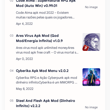
Code Atma : Supernatural RPG Apk
Mod (Auto Win) v0.99.01
Code Atma apk mod 2022 – Existem
muitas razões pelas quais os jogadores
estão sempre interessados ​​em RPG e
variações semelhantes. Eles são diversos
em jogabilidade e recurs…
Ares Virus Apk Mod (God
Mod/Energia Infinita) v1.0.9
Ares virus mod apk unlimited moneyAres
virus mod apk free craft – O vírus mortal se
espalhou pelo planeta, transformando
pessoas em terríveis zumbis. O
destacamento das forças espe…
Cyberika Apk Mod Menu v2.0.2
Cyberika: RPG e Ação Cyberpunk apk mod
dinheiro infinitoCyberika é um MMORPG de
ação e aventura cyberpunk com uma
história envolvente. Você está preparado
para explorar o Co…
Steel And Flesh Apk Mod (Dinheiro
Infinito) v2.2.2