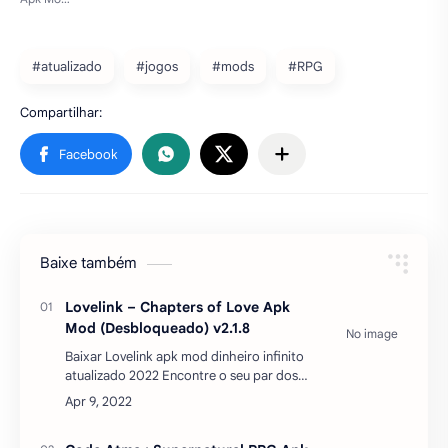
#atualizado
#jogos
#mods
#RPG
Baixe também
Lovelink – Chapters of Love Apk
Mod (Desbloqueado) v2.1.8
Baixar Lovelink apk mod dinheiro infinito
atualizado 2022 Encontre o seu par dos
sonhos - apenas um toque de
distância!Lovelink apk mod baixar é um
jogo de romance interativo …