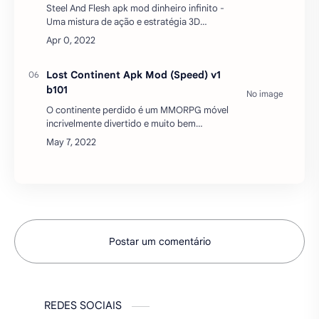
Steel And Flesh apk mod dinheiro infinito -
Uma mistura de ação e estratégia 3D
medievais. Você se encontra na Idade
Média, onde 12 grandes clãs estão lutando
entre si pela terra. …
Lost Continent Apk Mod (Speed) v1
b101
O continente perdido é um MMORPG móvel
incrivelmente divertido e muito bem
elaborado, que lembra o grande
clássico.Como a maioria dos MMORPGs, os
jogadores precisam criar um person…
Postar um comentário
REDES SOCIAIS