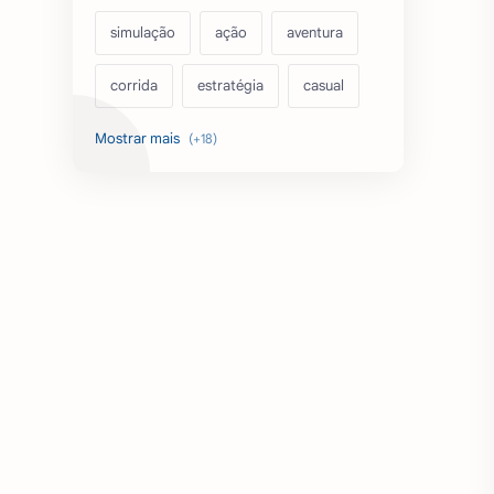
simulação
ação
aventura
corrida
estratégia
casual
acarde
esportes
filmes
fps
IPTV
futebol
romance
mundo aberto
sobrevivência
luta
IA
educação
emuladores
desenho
cartas
criatividade
artes
tabuleiro