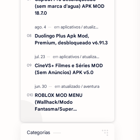
(sem marca d'agua) APK MOD
18.7.0
Duolingo Plus Apk Mod,
Premium, desbloqueado v6.91.3
CineVS+ Filmes e Séries MOD
(Sem Anúncios) APK v5.0
ROBLOX MOD MENU
(Wallhack/Modo
Fantasma/Super
Velocidade/ETC) v2.727.1199
Categorias