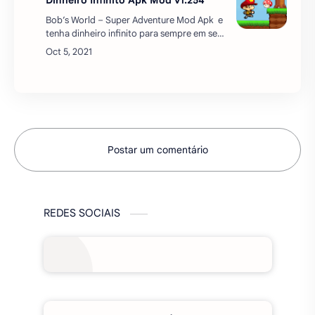
Dinheiro Infinito Apk Mod v1.254
Bob’s World – Super Adventure Mod Apk e
tenha dinheiro infinito para sempre em seu
jogo no android.Enredo vicianteEste jogo
de lógica vai agradá-lo intrigante e enredo
vician…
Postar um comentário
REDES SOCIAIS