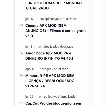
EUROPEU COM SUPER MUNDIAL
ATUALIZADO
Cinema APK MOD (SEM
ANÚNCIOS) - Filmes e séries grátis
v5.0
Amor Doce Apk MOD PA e
DINHEIRO INFINITO V4.45.1
Minecraft PE APK MOD SEM
LICENÇA / DESBLOQUEADO
v1.26.50.24
CapCut Pro desbloqueado (sem