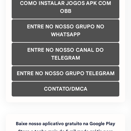
COMO INSTALAR JOGOS APK COM
OBB
ENTRE NO NOSSO GRUPO NO
WHATSAPP
ENTRE NO NOSSO CANAL DO
TELEGRAM
ENTRE NO NOSSO GRUPO TELEGRAM
CONTATO/DMCA
Baixe nosso aplicativo gratuito na Google Play