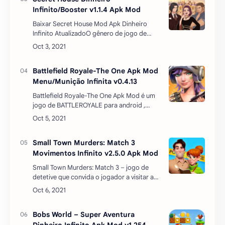
Infinito/Booster v1.1.4 Apk Mod
Baixar Secret House Mod Apk Dinheiro
Infinito AtualizadoO gênero de jogo de
aventura cresceu fortemente e prevaleceu
nos últimos tempos, oferecendo aos
jogadores o conteúdo m…
Battlefield Royale-The One Apk Mod
Menu/Munição Infinita v0.4.13
Battlefield Royale-The One Apk Mod é um
jogo de BATTLEROYALE para android ,
como todo jogo assim seu objetivo é único
, ficar vivo por ultimo no mapa , exploração
e coletar a…
Small Town Murders: Match 3
Movimentos Infinito v2.5.0 Apk Mod
Small Town Murders: Match 3 – jogo de
detetive que convida o jogador a visitar a
cidade provincial de Thornton Grove.
Juntamente com a escritora detetive Nora
Mistry, o usuár…
Bobs World – Super Aventura