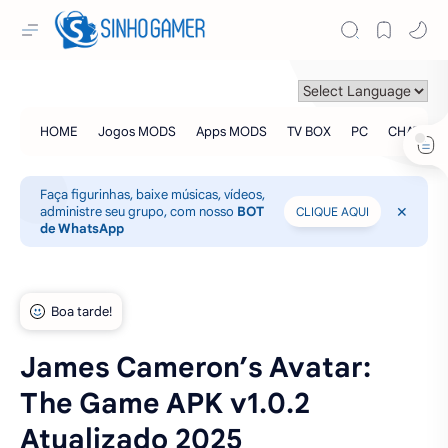
Faça figurinhas, baixe músicas, vídeos,
administre seu grupo, com nosso
BOT
CLIQUE AQUI
de WhatsApp
James Cameron’s Avatar:
The Game APK v1.0.2
Atualizado 2025