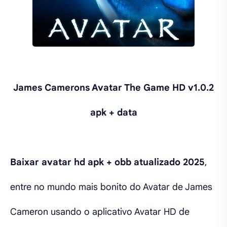
James Camerons Avatar The Game HD v1.0.2
apk + data
Baixar avatar hd apk + obb atualizado 2025
,
entre no mundo mais bonito do Avatar de James
Cameron usando o aplicativo Avatar HD de