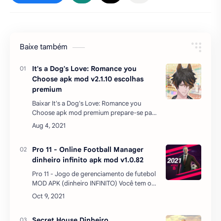
Baixe também
It's a Dog's Love: Romance you
Choose apk mod v2.1.10 escolhas
premium
Baixar It's a Dog's Love: Romance you
Choose apk mod premium prepare-se para
uma surpresa emocionante de seus
desenvolvedores favoritos! Um novo jogo
interativo de "histó…
Pro 11 - Online Football Manager
dinheiro infinito apk mod v1.0.82
Pro 11 - Jogo de gerenciamento de futebol
MOD APK (dinheiro INFINITO) Você tem o
talento necessário para realizar os seus
sonhos e se tornar o maior administrador
de futebol e…
Secret House Dinheiro