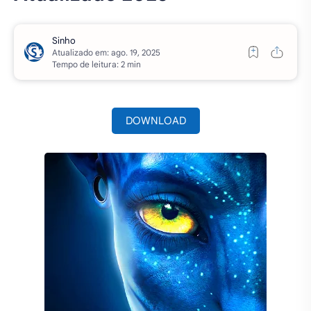
Atualizado em:
Tempo de leitura: 2 min
DOWNLOAD