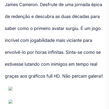
James Cameron. Desfrute de uma jornada épica
de redenção e descubra as duas décadas para
saber como o primeiro avatar surgiu. É um jogo
incrível com jogabilidade mais viciante para
envolvê-lo por horas infinitas. Sinta-se como se
estivesse lutando com inimigos em tempo real
graças aos gráficos full HD. Não percam galera!!