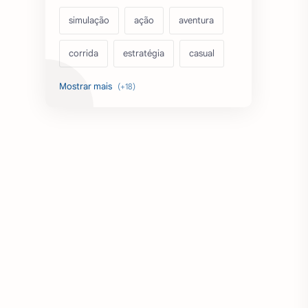
simulação
ação
aventura
corrida
estratégia
casual
acarde
esportes
filmes
fps
IPTV
futebol
romance
mundo aberto
sobrevivência
luta
IA
educação
emuladores
desenho
cartas
criatividade
artes
tabuleiro