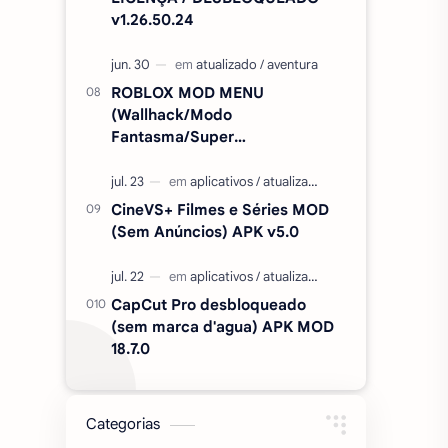
v1.26.50.24
ROBLOX MOD MENU
(Wallhack/Modo
Fantasma/Super
Velocidade/ETC) v2.727.1199
CineVS+ Filmes e Séries MOD
(Sem Anúncios) APK v5.0
CapCut Pro desbloqueado
(sem marca d'agua) APK MOD
18.7.0
Categorias