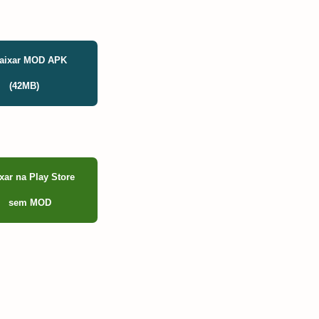
aixar MOD APK
(42MB)
xar na Play Store
sem MOD