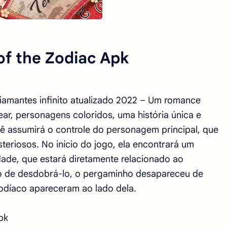
of the Zodiac Apk
iamantes infinito atualizado 2022 – Um romance
ear, personagens coloridos, uma história única e
ê assumirá o controle do personagem principal, que
teriosos. No início do jogo, ela encontrará um
dade, que estará diretamente relacionado ao
po de desdobrá-lo, o pergaminho desapareceu de
odíaco apareceram ao lado dela.
pk