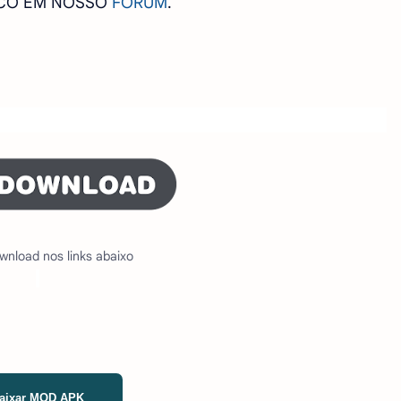
SCO EM NOSSO
FORUM
.
wnload nos links abaixo
aixar MOD APK