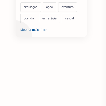
simulação
ação
aventura
corrida
estratégia
casual
acarde
esportes
filmes
fps
IPTV
futebol
romance
mundo aberto
sobrevivência
luta
IA
educação
emuladores
desenho
cartas
criatividade
artes
tabuleiro