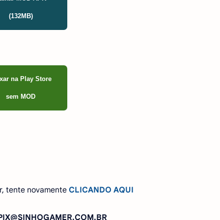
(132MB)
xar na Play Store
sem MOD
r, tente novamente
CLICANDO AQUI
: PIX@SINHOGAMER.COM.BR