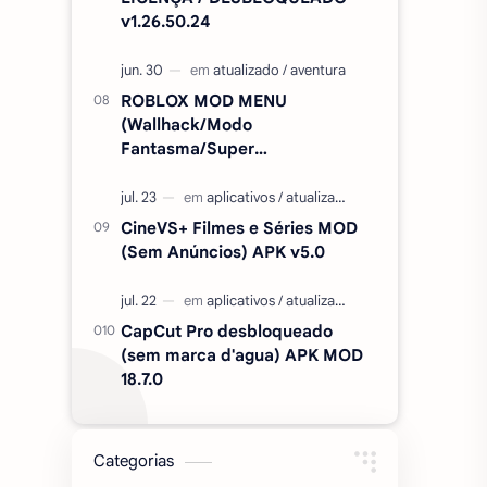
v1.26.50.24
ROBLOX MOD MENU
(Wallhack/Modo
Fantasma/Super
Velocidade/ETC) v2.727.1199
CineVS+ Filmes e Séries MOD
(Sem Anúncios) APK v5.0
CapCut Pro desbloqueado
(sem marca d'agua) APK MOD
18.7.0
Categorias