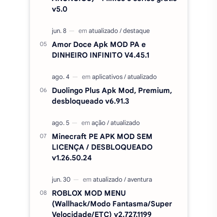
Duolingo Plus Apk Mod, Premium,
desbloqueado v6.91.3
Minecraft PE APK MOD SEM
LICENÇA / DESBLOQUEADO
v1.26.50.24
ROBLOX MOD MENU
(Wallhack/Modo Fantasma/Super
Velocidade/ETC) v2.727.1199
CineVS+ Filmes e Séries MOD
(Sem Anúncios) APK v5.0
CapCut Pro desbloqueado (sem