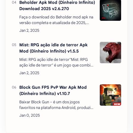
Mist: RPG ação idle de terror"Mist: RPG
ação idle de terror" é um jogo que combina
elementos de RPG, ação e terror em uma
experiência de jogo inativa, onde os
jogadores e…
Block Gun FPS PvP War Apk Mod
(Dinheiro Infinito) v1.10.7
Baixar Block Gun – é um dos jogos
favoritos na plataforma Android, produzido
pelo estúdio Haz LTD, que você pode
experimentar se gostar de jogos do gênero
conflito armado, aç…
Postar um comentário
REDES SOCIAIS