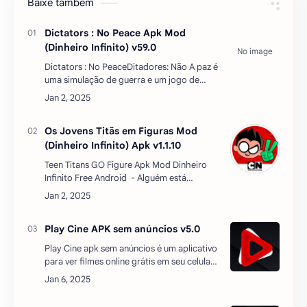
Os Jovens Titãs em Figuras Mod
(Dinheiro Infinito) Apk v1.1.10
Teen Titans GO Figure Apk Mod Dinheiro
Infinito Free Android - Alguém está
tentando acabar com os MiniTitãs, e você
terá que os ajudar nessa batalha para
resolver o misté…
Play Cine APK sem anúncios v5.0
Play Cine apk sem anúncios é um aplicativo
para ver filmes online grátis em seu celular
ou até mesmo TV BOX, nele você terá
acesso a filmes que acabaram de serem
lançado nos cinema…
Beholder Apk Mod (Dinheiro Infinito)
Download 2025 v2.6.270
Faça o download do Beholder mod apk na
versão completa e atualizada de 2025,
disponível para download através do
Mediafire, e entre em um mundo paralelo
onde cada decisão molda des…
Mist: RPG ação idle de terror Apk
Mod (Dinheiro Infinito) v1.5.5