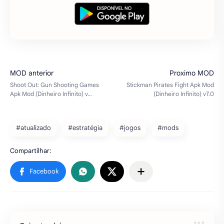
#atualizado
#estratégia
#jogos
#mods
Baixe também
Dictators : No Peace Apk Mod
(Dinheiro Infinito) v59.0
Dictators : No PeaceDitadores: Não A paz é
uma simulação de guerra e um jogo de
ditador.Este é um divertido, simples e
alguns dizem que um jogo countryballs
engraçado.Baixar Dictat…