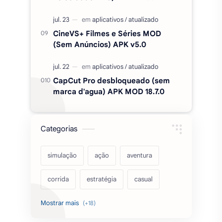
marca d'agua) APK MOD 18.7.0
Categorias
simulação
ação
aventura
corrida
estratégia
casual
acarde
esportes
filmes
fps
IPTV
futebol
romance
mundo aberto
sobrevivência
luta
IA
educação
2026
‧
Sinho Gamer MODS APK
‧
©
Termos de condições
|
Política de privacidade
|
Contato/DMCA
|
emuladores
desenho
cartas
Mapa do Site