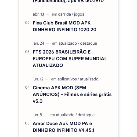
EUROPEU COM SUPER MUNDIAL
ATUALIZADO
Cinema APK MOD (SEM
ANÚNCIOS) - Filmes e séries grátis
v5.0
Amor Doce Apk MOD PA e
DINHEIRO INFINITO V4.45.1
Duolingo Plus Apk Mod, Premium,
desbloqueado v6.91.3
ROBLOX MOD MENU
(Wallhack/Modo Fantasma/Super