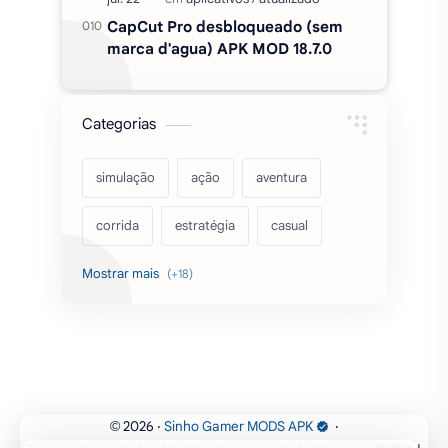
corrida
estratégia
casual
acarde
esportes
filmes
fps
IPTV
futebol
romance
mundo aberto
sobrevivência
luta
IA
educação
2026
‧
Sinho Gamer MODS APK
‧
©
Termos de condições
|
Política de privacidade
|
Contato/DMCA
|
emuladores
desenho
cartas
Mapa do Site
Desde 2017 trazendo MODS de forma confiável.
criatividade
artes
tabuleiro
Parceiros: