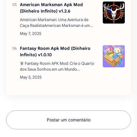
🧚 Fantasy Room APK Mod: Crie o Quarto
dos Seus Sonhos em um Mundo
Encantado!Já imaginou decorar um quarto
mágico com temas de fantasia, cores
suaves e criaturas místicas…
Postar um comentário
REDES SOCIAIS