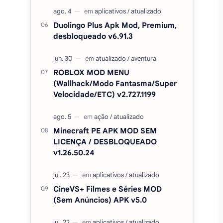
Velocidade/ETC) v2.727.1199
Minecraft PE APK MOD SEM
LICENÇA / DESBLOQUEADO
v1.26.50.24
CineVS+ Filmes e Séries MOD
(Sem Anúncios) APK v5.0
CapCut Pro desbloqueado (sem
marca d'agua) APK MOD 18.7.0
Categorias
simulação
ação
aventura