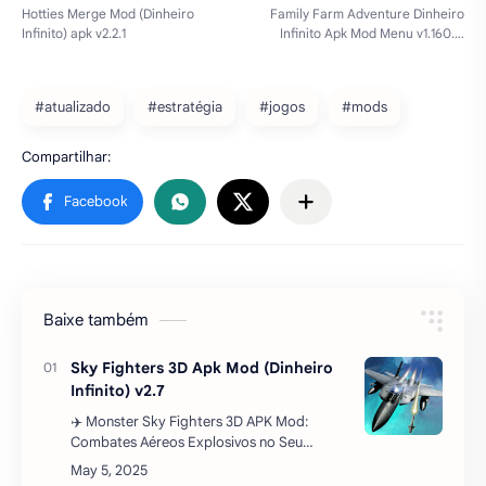
Baixe também
Sky Fighters 3D Apk Mod (Dinheiro
Infinito) v2.7
✈️ Monster Sky Fighters 3D APK Mod:
Combates Aéreos Explosivos no Seu
Android!Se você é fã de batalhas aéreas
intensas, naves poderosas e gráficos 3D
envolventes, prepare…
Change! Love Show: otome story
Apk Mod (Premium) v1.1.3
Explorando o Mundo dos Otome Games:
Uma Análise de "Change! Love Show"Os
jogos otome têm conquistado corações ao
redor do mundo, oferecendo uma mistura
cativante de roman…
Clothing Shop – Simulator Game