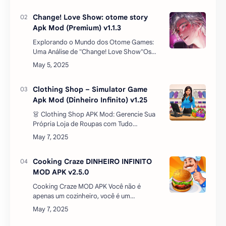
Apk Mod (Dinheiro Infinito) v1.25
👗 Clothing Shop APK Mod: Gerencie Sua
Própria Loja de Roupas com Tudo
Desbloqueado!Já sonhou em ter sua
própria boutique de roupas, montar vitrines
estilosas e atrair cl…
Cooking Craze DINHEIRO INFINITO
MOD APK v2.5.0
Cooking Craze MOD APK Você não é
apenas um cozinheiro, você é um
verdadeiro cozinheiro louco! Seu cardápio
não se limita a saladas e peixe frito - você
pode cozinhar tudo, d…
American Marksman Apk Mod
(Dinheiro Infinito) v1.2.6
American Marksman: Uma Aventura de
Caça RealistaAmerican Marksman é um
jogo que promete uma experiência de caça
e aventura ao ar livre como nenhuma outra.
Com paisag…
Fantasy Room Apk Mod (Dinheiro
Infinito) v1.0.10